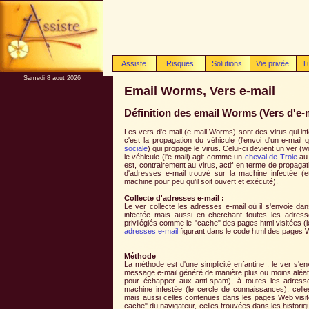
Assiste
Risques
Solutions
Vie privée
T
Samedi 8 aout 2026
Email Worms, Vers e-mail
Définition des email Worms (Vers d'e-m
Les vers d'e-mail (e-mail Worms) sont des virus qui infe
c'est la propagation du véhicule (l'envoi d'un e-mail
sociale
) qui propage le virus. Celui-ci devient un ver 
le véhicule (l'e-mail) agit comme un
cheval de Troie
au 
est, contrairement au virus, actif en terme de propagat
d'adresses e-mail trouvé sur la machine infectée (e
machine pour peu qu'il soit ouvert et exécuté).
Collecte d'adresses e-mail :
Le ver collecte les adresses e-mail où il s'envoie da
infectée mais aussi en cherchant toutes les adress
privilégiés comme le "cache" des pages html visitées
adresses e-mail
figurant dans le code html des pages W
Méthode
La méthode est d'une simplicité enfantine : le ver s'en
message e-mail généré de manière plus ou moins aléatoir
pour échapper aux anti-spam), à toutes les adresse
machine infestée (le cercle de connaissances), celle
mais aussi celles contenues dans les pages Web visit
cache" du navigateur, celles trouvées dans les histo