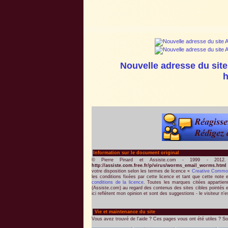
Nouvelle adresse du site
h
Information sur le document original
© Pierre Pinard et Assiste.com - 1999 - 2012
http://assiste.com.free.fr/p/virus/worms_email_worms.htm
votre disposition selon les termes de licence «
Creative Commo
les conditions fixées par cette licence et tant que cette note 
conditions de la licence
. Toutes les marques citées appartienne
(Assiste.com) au regard des contenus des sites cibles pointés e
ici reflètent mon opinion et sont des suggestions - le visiteur n'e
Vie et maintenance du site
Vous avez trouvé de l'aide ? Ces pages vous ont été utiles ? So