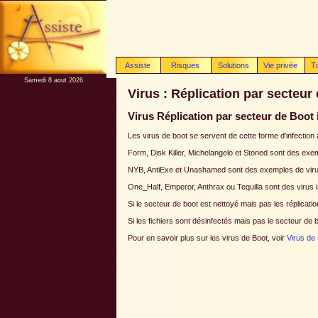
Assiste
Risques
Solutions
Vie privée
T
Samedi 8 aout 2026
Virus : Réplication par secteur
Virus Réplication par secteur de Boot 
Les virus de boot se servent de cette forme d'infection
Form, Disk Killer, Michelangelo et Stoned sont des exemp
NYB, AntiExe et Unashamed sont des exemples de virus
One_Half, Emperor, Anthrax ou Tequilla sont des virus in
Si le secteur de boot est nettoyé mais pas les réplicatio
Si les fichiers sont désinfectés mais pas le secteur de 
Pour en savoir plus sur les virus de Boot, voir
Virus de