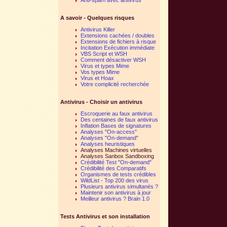
A savoir - Quelques risques
Antivirus Killer
Extensions cachées / doubles
Extensions de fichiers à risque
Incitation Exécution immédiate
VBS Script et WSH
Comment désactiver WSH
Virus et types Mime
Vos types Mime
Virus et Hoax
Votre complicité recherchée
Antivirus - Choisir un antivirus
Escroquerie au faux antivirus
Des centaines de faux antivirus
Inflation Bases de signatures
Analyses "On-access"
Analyses "On-demand"
Analyses heuristiques
Analyses Machines virtuelles
Analyses Sanbox Sandboxing
Crédibilité Test "On-demand"
Crédibilité des Comparatifs
Organismes de tests crédibles
WildList - Top 200 des virus
Plusieurs antivirus simultanés ?
Maintenir son antivirus à jour
Meilleur antivirus ? Brain 1.0
Tests Antivirus et son installation