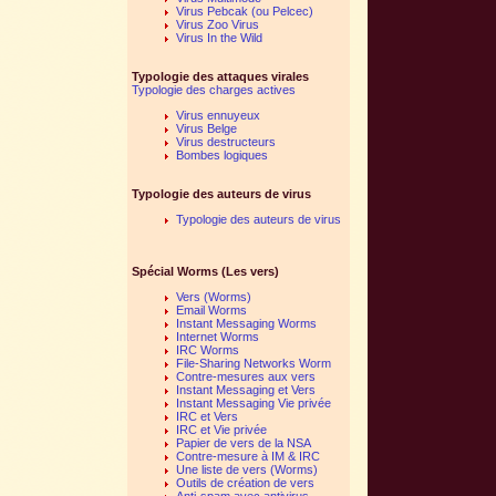
Virus Pebcak (ou Pelcec)
Virus Zoo Virus
Virus In the Wild
Typologie des attaques virales
Typologie des charges actives
Virus ennuyeux
Virus Belge
Virus destructeurs
Bombes logiques
Typologie des auteurs de virus
Typologie des auteurs de virus
Spécial Worms (Les vers)
Vers (Worms)
Email Worms
Instant Messaging Worms
Internet Worms
IRC Worms
File-Sharing Networks Worm
Contre-mesures aux vers
Instant Messaging et Vers
Instant Messaging Vie privée
IRC et Vers
IRC et Vie privée
Papier de vers de la NSA
Contre-mesure à IM & IRC
Une liste de vers (Worms)
Outils de création de vers
Anti-spam avec antivirus