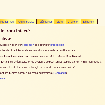
utos & FAQs
Outils gratuits
Télécharger
Liens
Chercher
Donations
 de Boot infecté
infecté
 aussi bien pour leur
réplication
que pour leur
propagation
.
les de virus infectant le secteur d'amorçage de la partition active
 infectant le secteur d'amorçage principal (MBR - Master Boot Record)
fectant les exécutables et les secteurs de boot (on les appelle parfois "virus multimode").
ns dans les fichiers exécutables, le secteur de boot sera ré-infecté.
boot, les fichiers seront à nouveau contaminés (
Réplication
).
 Boot
.