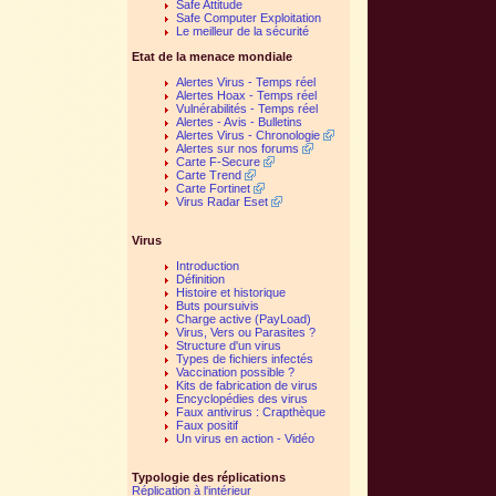
Safe Attitude
Safe Computer Exploitation
Le meilleur de la sécurité
Etat de la menace mondiale
Alertes Virus - Temps réel
Alertes Hoax - Temps réel
Vulnérabilités - Temps réel
Alertes - Avis - Bulletins
Alertes Virus - Chronologie
Alertes sur nos forums
Carte F-Secure
Carte Trend
Carte Fortinet
Virus Radar Eset
Virus
Introduction
Définition
Histoire et historique
Buts poursuivis
Charge active (PayLoad)
Virus, Vers ou Parasites ?
Structure d'un virus
Types de fichiers infectés
Vaccination possible ?
Kits de fabrication de virus
Encyclopédies des virus
Faux antivirus : Crapthèque
Faux positif
Un virus en action - Vidéo
Typologie des réplications
Réplication à l'intérieur