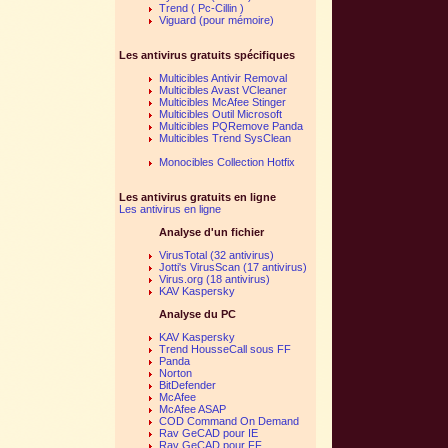
Trend ( Pc-Cillin )
Viguard (pour mémoire)
Les antivirus gratuits spécifiques
Multicibles Antivir Removal
Multicibles Avast VCleaner
Multicibles McAfee Stinger
Multicibles Outil Microsoft
Multicibles PQRemove Panda
Multicibles Trend SysClean
Monocibles Collection Hotfix
Les antivirus gratuits en ligne
Les antivirus en ligne
Analyse d'un fichier
VirusTotal (32 antivirus)
Jotti's VirusScan (17 antivirus)
Virus.org (18 antivirus)
KAV Kaspersky
Analyse du PC
KAV Kaspersky
Trend HousseCall sous FF
Panda
Norton
BitDefender
McAfee
McAfee ASAP
COD Command On Demand
Rav GeCAD pour IE
Rav GeCAD pour FF