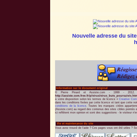
Nouvelle adresse du site
h
Information sur le document original
© Pierre Pinard et Assiste.com - 1999 - 2012.
http://assiste.com.free.fr/p/virus/virus_buts_poursuivis.ht
à votre disposition selon les termes de licence «
Creative Co
dans les conditions fixées par cette licence et tant que cette no
conditions de la licence
. Toutes les marques citées appartienne
(Assiste.com) au regard des contenus des sites cibles pointés e
ici reflètent mon opinion et sont des suggestions - le visiteur n'e
Vie et maintenance du site
Vous avez trouvé de l'aide ? Ces pages vous ont été utiles ? So