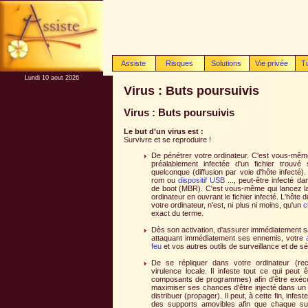
Assiste
Risques
Solutions
Vie privée
T
Lundi 10 aout 2026
Virus : Buts poursuivis
Virus : Buts poursuivis
Le but d'un virus est :
Survivre et se reproduire !
De pénétrer votre ordinateur. C'est vous-même
préalablement infectée d'un fichier trou
quelconque (diffusion par voie d'hôte infecté)
rom ou
dispositif USB
..., peut-être infecté d
de boot (MBR). C'est vous-même qui lancez la 
ordinateur en ouvrant le fichier infecté. L'hôte 
votre ordinateur, n'est, ni plus ni moins, qu'un
c
exact du terme.
Dès son activation, d'assurer immédiatement sa
attaquant immédiatement ses ennemis, votre
feu
et vos autres outils de surveillance et de sé
De se répliquer dans votre ordinateur (re
virulence locale. Il infeste tout ce qui peu
composants de programmes) afin d'être exécut
maximiser ses chances d'être injecté dans un 
distribuer (propager). Il peut, à cette fin, infe
des supports amovibles afin que chaque sup