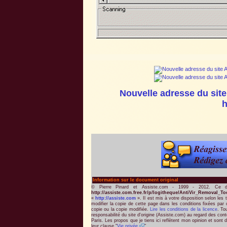
Nouvelle adresse du site
h
Information sur le document original
© Pierre Pinard et Assiste.com - 1999 - 2012. Ce d
http://assiste.com.free.fr/p/logitheque/AntiVir_Removal
«
http://assiste.com
». Il est mis à votre disposition selon les
modifier la copie de cette page dans les conditions fixées par 
copie ou la copie modifiée.
Lire les conditions de la licence
. To
responsabilité du site d'origine (Assiste.com) au regard des con
Paris. Les propos que je tiens ici reflètent mon opinion et sont d
leur clause "
Vie privée
".