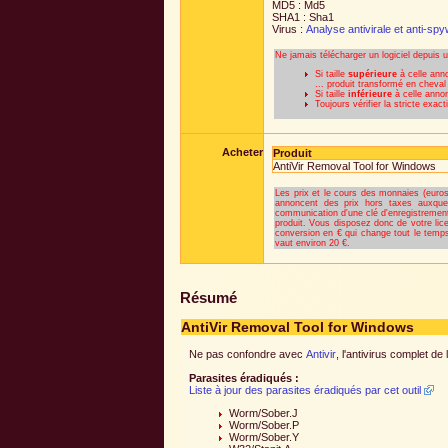
MD5 : Md5
SHA1 : Sha1
Virus :
Analyse antivirale et anti-sp
Ne jamais télécharger un logiciel depuis 
Si taille
supérieure
à celle anno
... produit transformé en cheval
Si taille
inférieure
à celle annonc
Toujours vérifier la stricte exa
Acheter
Produit
AntiVir Removal Tool for Windows
Les prix et le cours des monnaies (euros 
annoncent des prix hors taxes auxquel
communication d'une clé d'enregistrement
produit. Vous disposez donc de votre lic
conversion en € qui change tout le temps
vaut environ 20 €.
Résumé
AntiVir Removal Tool for Windows
Ne pas confondre avec
Antivir
, l'antivirus complet d
Parasites éradiqués :
Liste à jour des parasites éradiqués par cet outil
Worm/Sober.J
Worm/Sober.P
Worm/Sober.Y