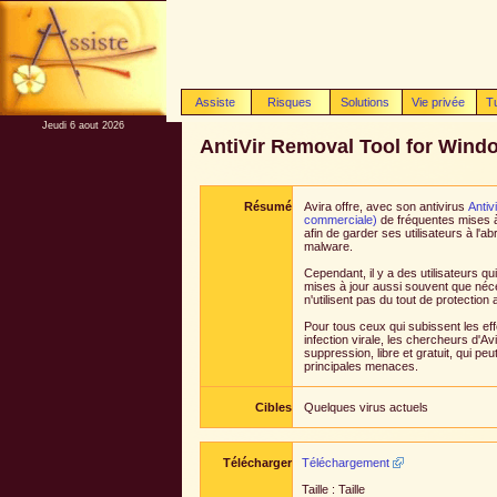
Assiste
Risques
Solutions
Vie privée
T
Jeudi 6 aout 2026
AntiVir Removal Tool for Wind
Résumé
Avira offre, avec son antivirus
Antiv
commerciale)
de fréquentes mises à 
afin de garder ses utilisateurs à l'a
malware.
Cependant, il y a des utilisateurs qu
mises à jour aussi souvent que néce
n'utilisent pas du tout de protection a
Pour tous ceux qui subissent les e
infection virale, les chercheurs d'Avi
suppression, libre et gratuit, qui peut
principales menaces.
Cibles
Quelques virus actuels
Télécharger
Téléchargement
Taille : Taille