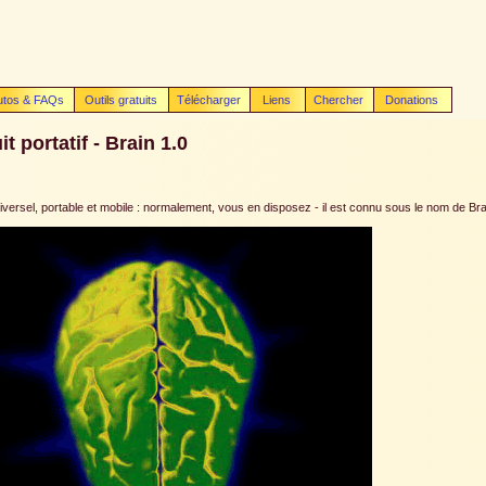
utos & FAQs
Outils gratuits
Télécharger
Liens
Chercher
Donations
t portatif - Brain 1.0
universel, portable et mobile : normalement, vous en disposez - il est connu sous le nom de Bra