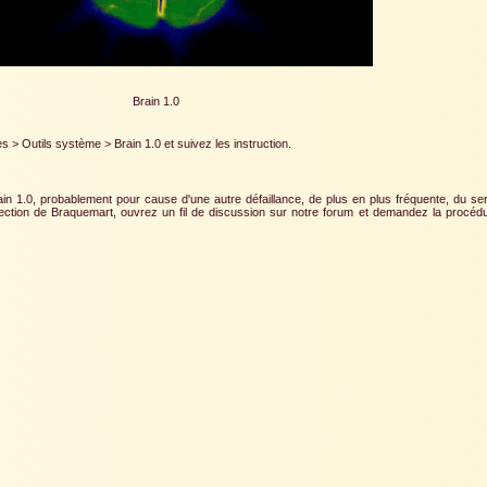
Brain 1.0
> Outils système > Brain 1.0 et suivez les instruction.
 1.0, probablement pour cause d'une autre défaillance, de plus en plus fréquente, du serv
ection de Braquemart, ouvrez un fil de discussion sur notre forum et demandez la procédu