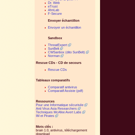
Dr. Web
eTrust
AhnLab
F-Secure
Envoyer échantillon
Envoyer un échantillon
Sandbox
ThreatExpert
SunBelt
CWSanbox (dito SunBelt)
Norman
Rescue CDs - CD de secours
Rescue CDs
Tableaux comparatifs
Comparatif antivirus
Comparatif Assiste (pdf)
Ressources
Pour une Informatique sécurisée
Anti Virus Asia Researchers
Techniques McAfee Avert Labs
IM et Pirates
Mots clés :
brain 1.0, antivirus, téléchargement
download