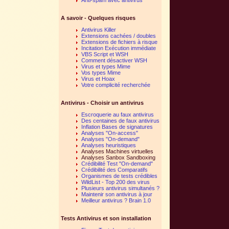
A savoir - Quelques risques
Antivirus Killer
Extensions cachées / doubles
Extensions de fichiers à risque
Incitation Exécution immédiate
VBS Script et WSH
Comment désactiver WSH
Virus et types Mime
Vos types Mime
Virus et Hoax
Votre complicité recherchée
Antivirus - Choisir un antivirus
Escroquerie au faux antivirus
Des centaines de faux antivirus
Inflation Bases de signatures
Analyses "On-access"
Analyses "On-demand"
Analyses heuristiques
Analyses Machines virtuelles
Analyses Sanbox Sandboxing
Crédibilité Test "On-demand"
Crédibilité des Comparatifs
Organismes de tests crédibles
WildList - Top 200 des virus
Plusieurs antivirus simultanés ?
Maintenir son antivirus à jour
Meilleur antivirus ? Brain 1.0
Tests Antivirus et son installation