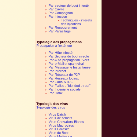
Par secteur de boot infecté
Par Cavité
Par Compagnon
Par Injection
Techniques - intérêts
des injections
Par Recouvrement
Par Parasitage
Typologie des propagations
Propagation à l'extérieur
Par Hôte infecté
Par Secteur de boot infecté
Par Auto-propagation : vers
Par e-Mail et spam viral
Par Messagerie Instantanée
Par Internet
Par Réseaux de P2P
Par Réseaux locaux
Par Canaux IRC
Par Failles : "blended threat"
Par Ingénierie sociale
Par Hoax
Typologie des virus
Typologie des virus
Virus Batch
Virus de fichiers
Virus Chevaliers Blancs
Virus Macrovirus
Virus Parasite
Virus de Boot
Virus Multimode