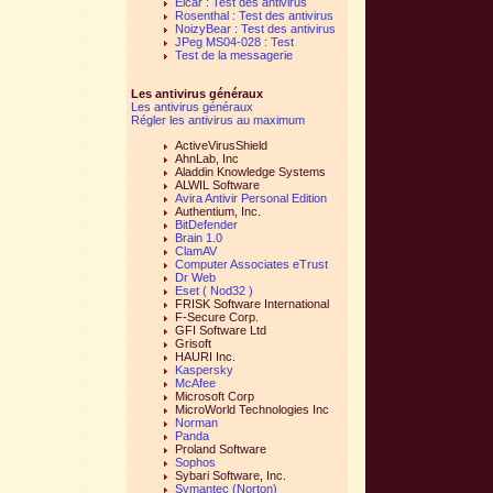
Eicar : Test des antivirus
Rosenthal : Test des antivirus
NoizyBear : Test des antivirus
JPeg MS04-028 : Test
Test de la messagerie
Les antivirus généraux
Les antivirus généraux
Régler les antivirus au maximum
ActiveVirusShield
AhnLab, Inc
Aladdin Knowledge Systems
ALWIL Software
Avira Antivir Personal Edition
Authentium, Inc.
BitDefender
Brain 1.0
ClamAV
Computer Associates eTrust
Dr Web
Eset ( Nod32 )
FRISK Software International
F-Secure Corp.
GFI Software Ltd
Grisoft
HAURI Inc.
Kaspersky
McAfee
Microsoft Corp
MicroWorld Technologies Inc
Norman
Panda
Proland Software
Sophos
Sybari Software, Inc.
Symantec (Norton)