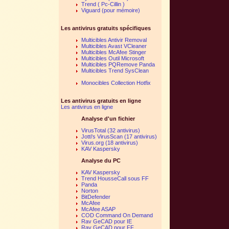
Trend ( Pc-Cillin )
Viguard (pour mémoire)
Les antivirus gratuits spécifiques
Multicibles Antivir Removal
Multicibles Avast VCleaner
Multicibles McAfee Stinger
Multicibles Outil Microsoft
Multicibles PQRemove Panda
Multicibles Trend SysClean
Monocibles Collection Hotfix
Les antivirus gratuits en ligne
Les antivirus en ligne
Analyse d'un fichier
VirusTotal (32 antivirus)
Jotti's VirusScan (17 antivirus)
Virus.org (18 antivirus)
KAV Kaspersky
Analyse du PC
KAV Kaspersky
Trend HousseCall sous FF
Panda
Norton
BitDefender
McAfee
McAfee ASAP
COD Command On Demand
Rav GeCAD pour IE
Rav GeCAD pour FF