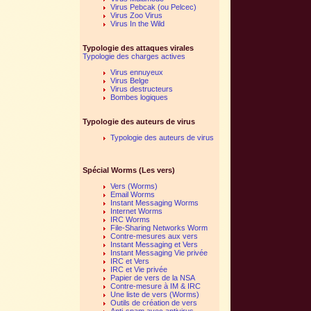
Virus Pebcak (ou Pelcec)
Virus Zoo Virus
Virus In the Wild
Typologie des attaques virales
Typologie des charges actives
Virus ennuyeux
Virus Belge
Virus destructeurs
Bombes logiques
Typologie des auteurs de virus
Typologie des auteurs de virus
Spécial Worms (Les vers)
Vers (Worms)
Email Worms
Instant Messaging Worms
Internet Worms
IRC Worms
File-Sharing Networks Worm
Contre-mesures aux vers
Instant Messaging et Vers
Instant Messaging Vie privée
IRC et Vers
IRC et Vie privée
Papier de vers de la NSA
Contre-mesure à IM & IRC
Une liste de vers (Worms)
Outils de création de vers
Anti-spam avec antivirus