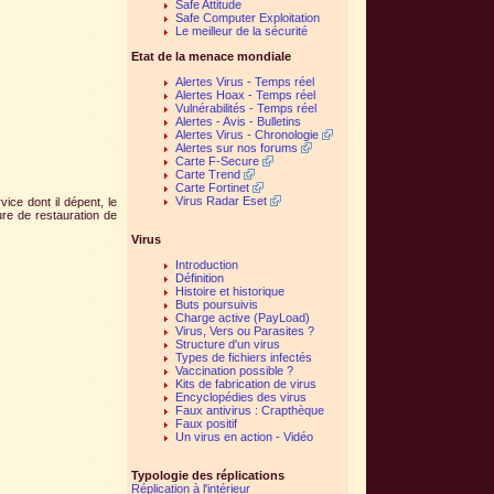
Safe Attitude
Safe Computer Exploitation
Le meilleur de la sécurité
Etat de la menace mondiale
Alertes Virus - Temps réel
Alertes Hoax - Temps réel
Vulnérabilités - Temps réel
Alertes - Avis - Bulletins
Alertes Virus - Chronologie
Alertes sur nos forums
Carte F-Secure
Carte Trend
Carte Fortinet
Virus Radar Eset
ice dont il dépent, le
re de restauration de
Virus
Introduction
Définition
Histoire et historique
Buts poursuivis
Charge active (PayLoad)
Virus, Vers ou Parasites ?
Structure d'un virus
Types de fichiers infectés
Vaccination possible ?
Kits de fabrication de virus
Encyclopédies des virus
Faux antivirus : Crapthèque
Faux positif
Un virus en action - Vidéo
Typologie des réplications
Réplication à l'intérieur