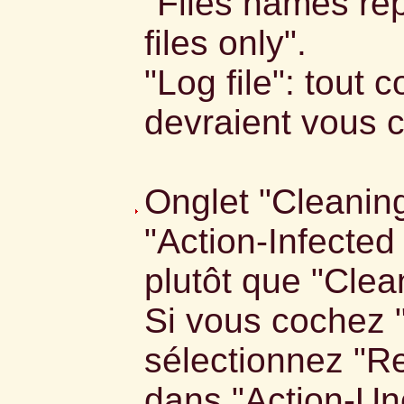
"Files names rep
files only".
"Log file": tout 
devraient vous c
Onglet "Cleaning
"Action-Infected
plutôt que "Clea
Si vous cochez 
sélectionnez "R
dans "Action-Unc