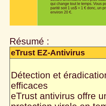
qui change tout le temps. Vous po
parité soit 1 us$ = 1 € donc, un 
environ 20 €.
Résumé :
eTrust EZ-Antivirus
Détection et éradicatio
efficaces
eTrust antivirus offre 