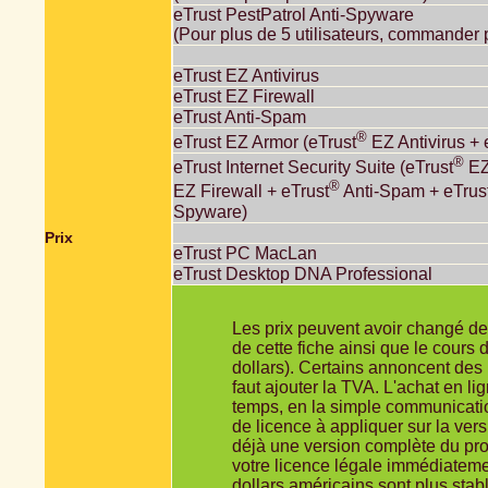
eTrust PestPatrol Anti-Spyware
(Pour plus de 5 utilisateurs, commander 
eTrust EZ Antivirus
eTrust EZ Firewall
eTrust Anti-Spam
®
eTrust EZ Armor (eTrust
EZ Antivirus + 
®
eTrust Internet Security Suite (eTrust
EZ 
®
EZ Firewall + eTrust
Anti-Spam + eTrus
Spyware)
Prix
eTrust PC MacLan
eTrust Desktop DNA Professional
Les prix peuvent avoir changé dep
de cette fiche ainsi que le cours
dollars). Certains annoncent des 
faut ajouter la TVA. L'achat en li
temps, en la simple communicatio
de licence à appliquer sur la ver
déjà une version complète du pr
votre licence légale immédiateme
dollars américains sont plus stab