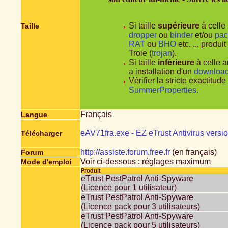
Si taille
supérieure
à celle 
Taille
dropper
ou
binder
et/ou
pac
RAT
ou
BHO
etc. ... produi
Troie (
trojan
).
Si taille
inférieure
à celle a
a installation d'un
downloa
Vérifier la stricte exactitu
SummerProperties
.
Français
Langue
eAV71fra.exe - EZ eTrust Antivirus versio
Télécharger
http://assiste.forum.free.fr
(en français)
Forum
Voir ci-dessous : réglages maximum
Mode d'emploi
Produit
eTrust PestPatrol Anti-Spyware
(Licence pour 1 utilisateur)
eTrust PestPatrol Anti-Spyware
(Licence pack pour 3 utilisateurs)
eTrust PestPatrol Anti-Spyware
(Licence pack pour 5 utilisateurs)