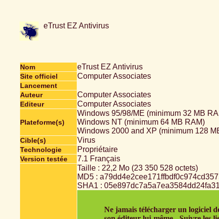
eTrust EZ Antivirus
eTrust EZ Antivirus
Nom
Computer Associates
Site officiel
Lancement
Computer Associates
Auteur
Computer Associates
Editeur
Windows 95/98/ME (minimum 32 MB RA
Windows NT (minimum 64 MB RAM)
Plateforme(s)
Windows 2000 and XP (minimum 128 M
Virus
Cible(s)
Propriétaire
Technologie
7.1 Français
Version testée
Taille : 22,2 Mo (23 350 528 octets)
MD5 : a79dd4e2cee171ffbdf0c974cd35
SHA1 : 05e897dc7a5a7ea3584dd24fa3
Ne jamais télécharger un logiciel d
son éditeur lui-même - Suivre les li