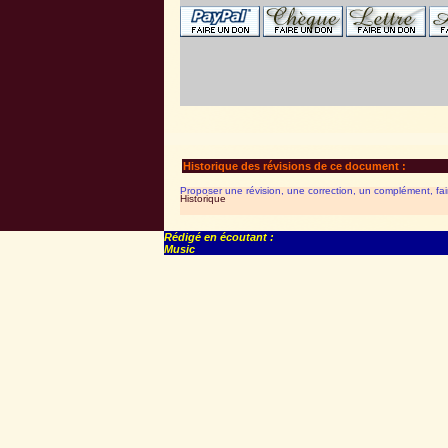
Historique des révisions de ce document :
Proposer une révision, une correction, un complément, fa
Historique
Rédigé en écoutant :
Music