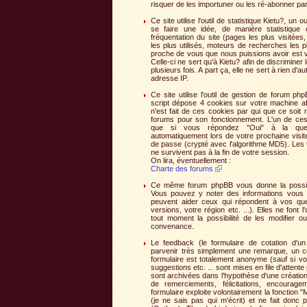
risquer de les importuner ou les ré-abonner par
Ce site utilise l'outil de statistique Kietu?, un
se faire une idée, de manière statistique e
fréquentation du site (pages les plus visitées,
les plus utilisés, moteurs de recherches les plus
proche de vous que nous puissions avoir est v
Celle-ci ne sert qu'à Kietu? afin de discriminer
plusieurs fois. A part ça, elle ne sert à rien d'
adresse IP.
Ce site utilise l'outil de gestion de forum ph
script dépose 4 cookies sur votre machine afi
n'est fait de ces cookies par qui que ce soit n
forums pour son fonctionnement. L'un de ces
que si vous répondez "Oui" à la ques
automatiquement lors de votre prochaine visite 
de passe (crypté avec l'algorithme MD5). Les 
ne survivent pas à la fin de votre session.
On lira, éventuellement :
Charte des forums
Ce même forum phpBB vous donne la possibili
Vous pouvez y noter des informations vous co
peuvent aider ceux qui répondent à vos quest
versions, votre région etc. ...). Elles ne font 
tout moment la possibilité de les modifier o
convenance.
Le feedback (le formulaire de cotation d'
parvenir très simplement une remarque, un c
formulaire est totalement anonyme (sauf si v
suggestions etc. ... sont mises en file d'attente
sont archivées dans l'hypothèse d'une création d
de remerciements, félicitations, encourage
formulaire exploite volontairement la fonction 
(je ne sais pas qui m'écrit) et ne fait donc