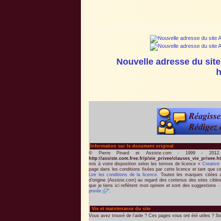
Nouvelle adresse du site
h
Information sur le document original
© Pierre Pinard et Assiste.com - 1999 - 2012
http://assiste.com.free.fr/p/vie_privee/clauses_vie_privee.
mis à votre disposition selon les termes de licence «
Creativ
page dans les conditions fixées par cette licence et tant que ce
Lire les conditions de la licence
. Toutes les marques citées ap
d'origine (Assiste.com) au regard des contenus des sites cible
que je tiens ici reflètent mon opinion et sont des suggestions - l
privée
".
Vie et maintenance du site
Vous avez trouvé de l'aide ? Ces pages vous ont été utiles ? So