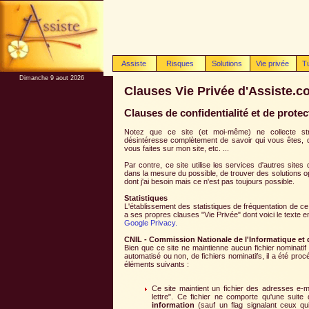
Assiste
Risques
Solutions
Vie privée
T
Dimanche 9 aout 2026
Clauses Vie Privée d'Assiste.
Clauses de confidentialité et de protect
Notez que ce site (et moi-même) ne collecte st
désintéresse complètement de savoir qui vous êtes, 
vous faites sur mon site, etc. ...
Par contre, ce site utilise les services d'autres sites 
dans la mesure du possible, de trouver des solutions 
dont j'ai besoin mais ce n'est pas toujours possible.
Statistiques
L'établissement des statistiques de fréquentation de ce 
a ses propres clauses "Vie Privée" dont voici le texte e
Google Privacy.
CNIL - Commission Nationale de l'Informatique et 
Bien que ce site ne maintienne aucun fichier nominatif e
automatisé ou non, de fichiers nominatifs, il a été pro
éléments suivants :
Ce site maintient un fichier des adresses e-
lettre". Ce fichier ne comporte qu'une suite
information
(sauf un flag signalant ceux q