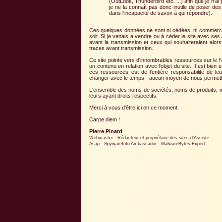
(OutLook, Thunderbird etc. ...) afin que je n'ai
je ne la connaît pas donc inutile de poser des
dans l'incapacité de savoir à qui répondre).
Ces quelques données ne sont ni cédées, ni commerci
soit. Si je venais à vendre ou à céder le site avec s
avant la transmission et ceux qui souhaiteraient alors 
traces avant transmission.
Ce site pointe vers d'innombrables ressources sur le 
un contenu en relation avec l'objet du site. Il est bie
ces ressources est de l'entière responsabilité de leu
changer avec le temps - aucun moyen de nous permetta
L'ensemble des noms de sociétés, noms de produits, mar
leurs ayant droits respectifs.
Merci à vous d'être ici en ce moment.
Carpe diem !
Pierre Pinard
Webmaster - Rédacteur et propriétaire des sites d'Assiste
Asap - SpywareInfo Ambassador - MalwareBytes Expert