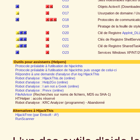
O15
Sites indésirables injectés 
O16
Objets ActiveX (Downloaded
O17
Usurpation de domaine / Us
O18
Protocoles de communication
O19
Piratage de la feuille de style
O20
Clé de Registre
AppInit_DL
O21
Clés de Registre ShellServ
O22
Clé de Registre SharedTask
O23
Services Windows XP/NT/
Outils pour assistants (Helpers)
Protocole préalable à l'utilisation de hijackthis
Protocole préalable à l'utilisation de hijackthis puis usage de celui-ci
Répondre à une demande d'analyse d'un log HijackThis
Robot d'analyse : HijackThis.de (online)
Robot d'analyse : Help2Go (online)
Robot d'analyse : I am not a Geek (online)
Robot d'analyse : Prevx (online)
FileAdvisor
(Recherches sur noms de fichiers, MD5 ou SHA-1)
HTHelper : accès réservé
Robot d'analyse : KRC Analyzer (programme) - Abandonné
Alternatives à HijackThis
HijackFree (par Emisoft - A²)
RunScanner