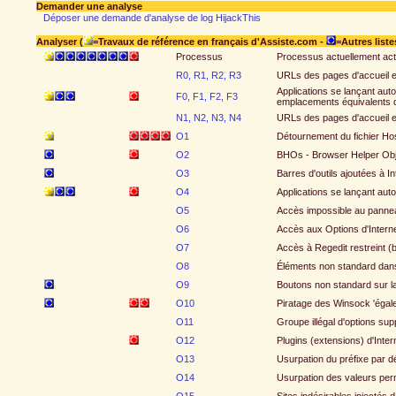
Demander une analyse
Déposer une demande d'analyse de log HijackThis
Analyser (
=Travaux de référence en français d'Assiste.com -
=Autres liste
Processus
Processus actuellement act
R0, R1, R2, R3
URLs des pages d'accueil et
Applications se lançant aut
F0, F1, F2, F3
emplacements équivalents da
N1, N2, N3, N4
URLs des pages d'accueil e
O1
Détournement du fichier Hos
O2
BHOs - Browser Helper Objec
O3
Barres d'outils ajoutées à In
O4
Applications se lançant au
O5
Accès impossible au pannea
O6
Accès aux Options d'Interne
O7
Accès à Regedit restreint (
O8
Éléments non standard dans l
O9
Boutons non standard sur la 
O10
Piratage des Winsock 'égal
O11
Groupe illégal d'options sup
O12
Plugins (extensions) d'Inter
O13
Usurpation du préfixe par dé
O14
Usurpation des valeurs perm