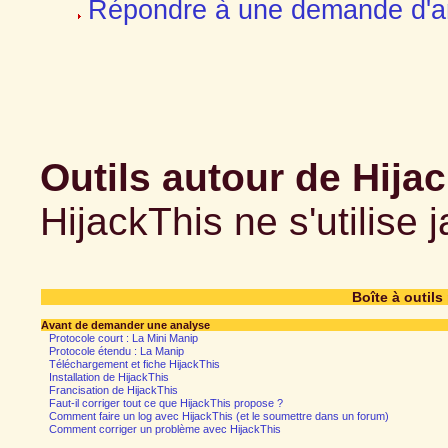
Répondre à une demande d'an
Outils autour de Hija
HijackThis ne s'utilise 
Boîte à outils
Avant de demander une analyse
Protocole court : La Mini Manip
Protocole étendu : La Manip
Téléchargement et fiche HijackThis
Installation de HijackThis
Francisation de HijackThis
Faut-il corriger tout ce que HijackThis propose ?
Comment faire un log avec HijackThis (et le soumettre dans un forum)
Comment corriger un problème avec HijackThis