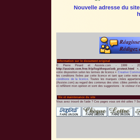
Nouvelle adresse du site
h
Information sur le document original
© Pierre Pinard et Assiste.com - 1999 - 2
http://assiste.com.free.fr/p/logitheque/zeb_protect.html
», 
votre disposition selon les termes de licence «
Creative Commo
les conditions fixées par cette licence et tant que cette note 
conditions de la licence
. Toutes les marques citées appartienne
(Assiste.com) au regard des contenus des sites cibles pointés e
ici reflètent mon opinion et sont des suggestions - le visiteur n'e
Vie et maintenance du site
Vous avez trouvé de l'aide ? Ces pages vous ont été utiles ? So