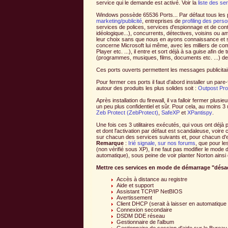
service qui le demande est activé. Voir la
liste des s
Windows possède 65536 Ports... Par défaut tous les 
marketing/publicité
, entreprises de
profiling des pers
services de polices, services d'espionnage et de contre
idéologique...), concurrents, détectives, voisins ou am
leur choix sans que nous en ayons connaissance et sa
concerne Microsoft lui même, avec les milliers de c
Player etc. ...), il entre et sort déjà à sa guise af
(programmes, musiques, films, documents etc. ...) dep
Ces ports ouverts permettent les messages publicita
Pour fermer ces ports il faut d'abord installer un pare-
autour des produits les plus solides soit :
Outpost Pro
Après installation du firewall, il va falloir fermer p
un peu plus confidentiel et sûr. Pour cela, au moins 3 uti
Zeb Protect (ZebProtect)
,
SafeXP
et
XPantispy
.
Une fois ces 3 utilitaires exécutés, qui vous ont déj
et dont l'activation par défaut est scandaleuse, voire
sur chacun des services suivants et, pour chacun d'
Remarque
:
Irié signale, sur nos forums
, que pour le
(non vérifié sous XP), il ne faut pas modifier le mod
automatique), sous peine de voir planter Norton ainsi
Mettre ces services en mode de démarrage "désa
Accès à distance au registre
Aide et support
Assistant TCP/IP NetBIOS
Avertissement
Client DHCP (serait à laisser en automatique 
Connexion secondaire
DSDM DDE réseau
Gestionnaire de l'album