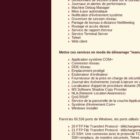
Gestionnaire de session d'aide sur le Bureau
Journaux et alertes de performance
Machine Debug Manager
Mise à jour automatique
Notification d'événement système
Ouverture de session réseau
Partage de bureau à distance NetMeeting
Routage et accès distant
Service de rapport d'erreur
Service Terminal Server
Telnet
Web client
Mettre ces services en mode de démarrage "man
Application système COM+
Connexion réseau
DDE réseau
Emplacement protégé
Explorateur d'ordinateur
Fournisseur de la prise en charge de sécuri
Journal des événements (serait à laisser en 
Localisateur d'appel de procédure distante 
MS Software Shadow Copy Provider
NLA (Network Location Awareness)
QoS RSVP
Service de la passerelle de la couche Applica
Système d'évènement Com+
Windows Installer
Parmi les 65.536 ports de Windows, les ports utilisés
20 FTP File Transfert Protocol - téléchargem
21 FTP File Transfert Protocol - téléchargeme
22 SSH. Une connexion avec le protocole TCP
SSH remplace, de manière sécurisée, Telnet. L