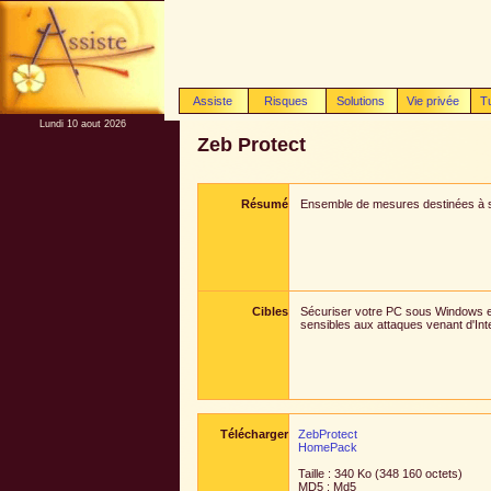
Assiste
Risques
Solutions
Vie privée
T
Lundi 10 aout 2026
Zeb Protect
Résumé
Ensemble de mesures destinées à s
Cibles
Sécuriser votre PC sous Windows e
sensibles aux attaques venant d'Int
Télécharger
ZebProtect
HomePack
Taille : 340 Ko (348 160 octets)
MD5 : Md5