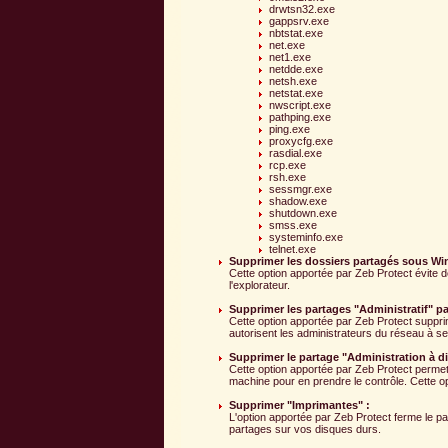
drwtsn32.exe
gappsrv.exe
nbtstat.exe
net.exe
net1.exe
netdde.exe
netsh.exe
netstat.exe
nwscript.exe
pathping.exe
ping.exe
proxycfg.exe
rasdial.exe
rcp.exe
rsh.exe
sessmgr.exe
shadow.exe
shutdown.exe
smss.exe
systeminfo.exe
telnet.exe
Supprimer les dossiers partagés sous Wi
Cette option apportée par Zeb Protect évite 
l'explorateur.
Supprimer les partages "Administratif" p
Cette option apportée par Zeb Protect suppri
autorisent les administrateurs du réseau à s
Supprimer le partage "Administration à di
Cette option apportée par Zeb Protect perme
machine pour en prendre le contrôle. Cette op
Supprimer "Imprimantes" :
L'option apportée par Zeb Protect ferme le p
partages sur vos disques durs.