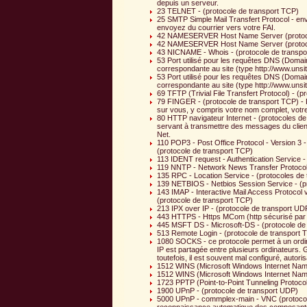
depuis un serveur.
23 TELNET - (protocole de transport TCP)
25 SMTP Simple Mail Transfert Protocol - envo
envoyez du courrier vers votre FAI.
42 NAMESERVER Host Name Server (protoco
42 NAMESERVER Host Name Server (protoco
43 NICNAME - Whois - (protocole de transpo
53 Port utilisé pour les requêtes DNS (Domai
correspondante au site (type http://www.unsi
53 Port utilisé pour les requêtes DNS (Domai
correspondante au site (type http://www.unsi
69 TFTP (Trivial File Transfert Protocol) - (
79 FINGER - (protocole de transport TCP) - Fin
sur vous, y compris votre nom complet, votre 
80 HTTP navigateur Internet - (protocoles d
servant à transmettre des messages du client 
Net.
110 POP3 - Post Office Protocol - Version 3 -
(protocole de transport TCP)
113 IDENT request - Authentication Service -
119 NNTP - Network News Transfer Protocol 
135 RPC - Location Service - (protocoles de
139 NETBIOS - Netbios Session Service - (p
143 IMAP - Interactive Mail Access Protocol v
(protocole de transport TCP)
213 IPX over IP - (protocole de transport UD
443 HTTPS - Https MCom (http sécurisé par p
445 MSFT DS - Microsoft-DS - (protocole de
513 Remote Login - (protocole de transport 
1080 SOCKS - ce protocole permet à un ordinat
IP est partagée entre plusieurs ordinateurs. 
toutefois, il est souvent mal configuré, autoris
1512 WINS (Microsoft Windows Internet Name
1512 WINS (Microsoft Windows Internet Name
1723 PPTP (Point-to-Point Tunneling Protocol
1900 UPnP - (protocole de transport UDP)
5000 UPnP - commplex-main - VNC (protocole