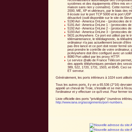
reconnaissance automatique des composants 
systèmes et des équipements d'être mis en rés
maison sans rien y connaître). Cette norme 
2000, ME, XP et ultérieurs, par le biais des
Il écoute sur le port TCP 5000 et le port UDP 
désactivé (outil disponible sur le site de Ste
5190 Aol - America OnLine - (protocoles de 
5191 Aol - America OnLine 1 - (protocoles d
5192 Aol - America OnLine 2 - (protocoles d
5193 Aol - America OnLine 3 - (protocoles d
5631 pcAnywhere. Ce port est utilisé par le t
télémaintenance, le télédiagnostic, la téléadmi
ordinateur n'a pas actuellement besoin d'être 
pas être lancé et ce port doit rester fermé si
peut prendre le contrôle de votre ordinateur
pcAnywhere doit être configuré avec un soli
8080 Port utilisé par les proxy HTTP.
Le service @allo de France Télécom permet, 
des appels téléphoniques pendant des sessions
389, 522, 1720, 1731, 1503, et 6545. Ceci se f
ET serveur.
Généralement, les ports inférieurs à 1024 sont utilisés
Tous les autres ports, il y en a 65.536 (2^16) devra
appelé un cheval de Troie, s'installe et se met à l'éco
l'ordinateur et y effectuer ce qu'il veut. Pour fermer tou
Liste officielle des ports "privilégiés" (numéros infé
http://www.iana.org/assignments/port-numbers
.