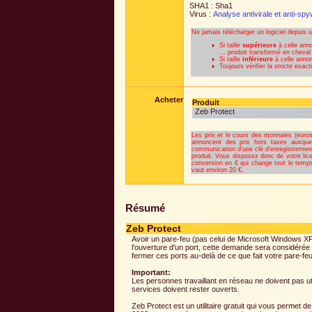
SHA1 : Sha1
Virus :
Analyse antivirale et anti-sp
Ne jamais télécharger un logiciel depuis 
Si taille
supérieure
à celle anno
... produit transformé en cheval
Si taille
inférieure
à celle annonc
Toujours vérifier la stricte exa
Acheter
Produit
Zeb Protect
Les prix et le cours des monnaies (euros 
annoncent des prix hors taxes auxquel
communication d'une clé d'enregistrement
produit. Vous disposez donc de votre lic
conversion en € qui change tout le temps
vaut environ 20 €.
Résumé
Zeb Protect
Avoir un pare-feu (pas celui de Microsoft Windows X
l'ouverture d'un port, cette demande sera considérée c
fermer ces ports au-delà de ce que fait votre pare-feu, 
Important:
Les personnes travaillant en réseau ne doivent pas u
services doivent rester ouverts.
Zeb Protect est un utilitaire gratuit qui vous perme