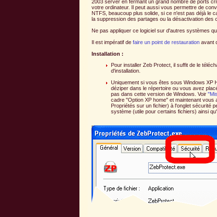
2003 server en fermant un grand nombre de ports crit
votre ordinateur. Il peut aussi vous permettre de con
NTFS, beaucoup plus solide, si ce n'est pas déjà le 
la suppression des partages ou la désactivation des 
Ne pas appliquer ce logiciel sur d'autres systèmes qu
Il est impératif de
faire un point de restauration
avant d
Installation :
Pour installer Zeb Protect, il suffit de le tél
d'installation.
Uniquement si vous êtes sous Windows XP
déziper dans le répertoire ou vous avez placé
pas dans cette version de Windows. Voir
"Mis
cadre "Option XP home" et maintenant vous av
Propriétés sur un fichier) à l'onglet sécurité
système (utile pour certains fichiers) ainsi q