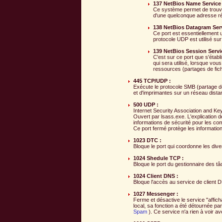
137 NetBios Name Service 
Ce système permet de trouv
d'une quelconque adresse ré
138 NetBios Datagram Serv
Ce port est essentiellement ut
protocole UDP est utilisé sur
139 NetBios Session Servi
C'est sur ce port que s'étab
qui sera utilisé, lorsque vo
ressources (partages de fichi
445 TCP/UDP :
Exécute le protocole SMB (partage de 
et d'imprimantes sur un réseau distan
500 UDP :
Internet Security Association and Ke
Ouvert par lsass.exe. L'explication de
informations de sécurité pour les com
Ce port fermé protège les information
1023 DTC :
Bloque le port qui coordonne les div
1024 Shedule TCP :
Bloque le port du gestionnaire des tâ
1024 Client DNS :
Bloque l'accès au service de clien
1027 Messenger :
Ferme et désactive le service "aff
local, sa fonction a été détournée pa
Spam
). Ce service n'a rien à voir a