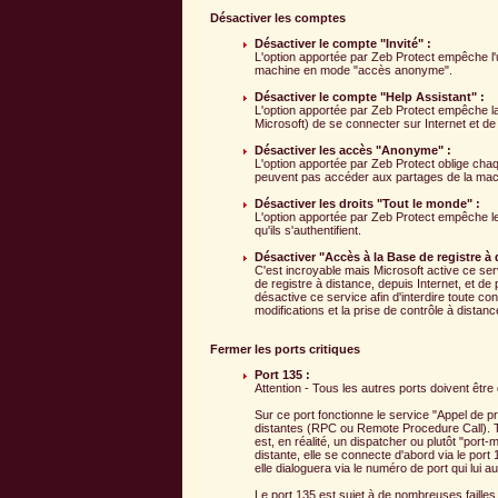
Désactiver les comptes
Désactiver le compte "Invité" :
L'option apportée par Zeb Protect empêche l'ut
machine en mode "accès anonyme".
Désactiver le compte "Help Assistant" :
L'option apportée par Zeb Protect empêche la 
Microsoft) de se connecter sur Internet et de
Désactiver les accès "Anonyme" :
L'option apportée par Zeb Protect oblige chaque
peuvent pas accéder aux partages de la mac
Désactiver les droits "Tout le monde" :
L'option apportée par Zeb Protect empêche le 
qu'ils s'authentifient.
Désactiver "Accès à la Base de registre à 
C'est incroyable mais Microsoft active ce serv
de registre à distance, depuis Internet, et de
désactive ce service afin d'interdire toute co
modifications et la prise de contrôle à distan
Fermer les ports critiques
Port 135 :
Attention - Tous les autres ports doivent êtr
Sur ce port fonctionne le service "Appel de 
distantes (RPC ou Remote Procedure Call). To
est, en réalité, un dispatcher ou plutôt "po
distante, elle se connecte d'abord via le port 1
elle dialoguera via le numéro de port qui lui
Le port 135 est sujet à de nombreuses failles d