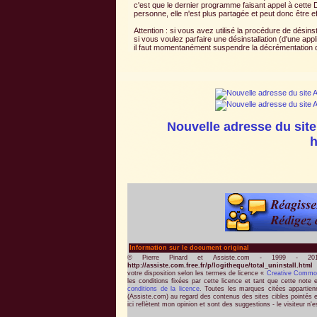
c'est que le dernier programme faisant appel à cette 
personne, elle n'est plus partagée et peut donc être e
Attention : si vous avez utilisé la procédure de dési
si vous voulez parfaire une désinstallation (d'une appli
il faut momentanément suspendre la décrémentation 
Nouvelle adresse du site
h
Information sur le document original
© Pierre Pinard et Assiste.com - 1999 - 20
http://assiste.com.free.fr/p/logitheque/total_uninstall.html
votre disposition selon les termes de licence «
Creative Commo
les conditions fixées par cette licence et tant que cette note 
conditions de la licence
. Toutes les marques citées appartienne
(Assiste.com) au regard des contenus des sites cibles pointés e
ici reflètent mon opinion et sont des suggestions - le visiteur n'e