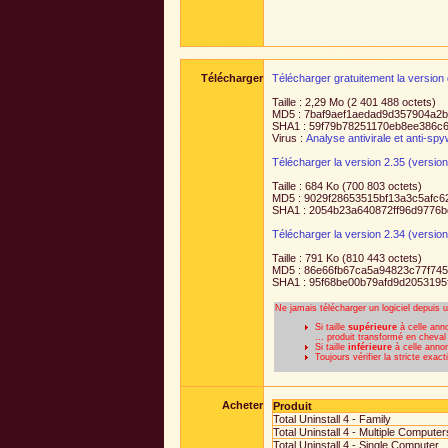
Télécharger
Télécharger gratuitement la version d
Taille : 2,29 Mo (2 401 488 octets)
MD5 : 7baf9aef1aedad9d357904a2b
SHA1 : 59f79b78251170eb8ee386c6
Virus :
Analyse antivirale et anti-sp
Télécharger la version 2.35 (version 
Taille : 684 Ko (700 803 octets)
MD5 : 9029f28653515bf13a3c5afc6
SHA1 : 2054b23a640872ff96d9776b
Télécharger la version 2.34 (version 
Taille : 791 Ko (810 443 octets)
MD5 : 86e66fb67ca5a94823c77f74
SHA1 : 95f68be00b79afd9d205319
Ne jamais télécharger un logiciel depuis 
Si taille
supérieure
à celle anno
... produit transformé en cheval
Si taille
inférieure
à celle annonc
Toujours vérifier la stricte exa
Acheter
Produit
Total Uninstall 4 - Family
Total Uninstall 4 - Multiple Computer
Total Uninstall 4 - Single Computer