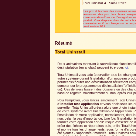
Total Uninstall 4 - Small Office
Les prix et le cours des monnaies (euros 
annoncent des prix hors taxes auxquel
communication d'une clé d'enregistrement
produit. Vous disposez donc de votre lic
conversion en € qui change tout le temps
vaut environ 20 €.
Résumé
Total Uninstall
Deux animations montrant la surveillance d'une install
désinstallation (en anglais) peuvent être vues
ici
.
Total Uninstall vous aide à surveiller tous les chang
votre système durant l'installation d'un nouveau produi
permet d'exécuter une désinstallation réellement com
compter sur le programme de désinstallation "officielle"
un). Ces derniers laissent des dossiers ou des chan
base de registre, volontairement ou non, après leur 
Pour l'employer, vous lancez simplement Total Uninst
d'installer une application
et vous choisissez les o
surveiller. Total Uninstall créera alors une photo insta
de votre système avant l'installation de l'application.
l'installation de votre application, normalement, depuis
non, cela n'a pas d'importance. Une fois l'installation t
tourner votre application car elle risque d'inscrire de 
créer des fichiers et répertoires puis, enfin, Total U
et montre tous les changements, sous forme d'arbores
été ajoutés / supprimés / modifiés. Total Uninstall s