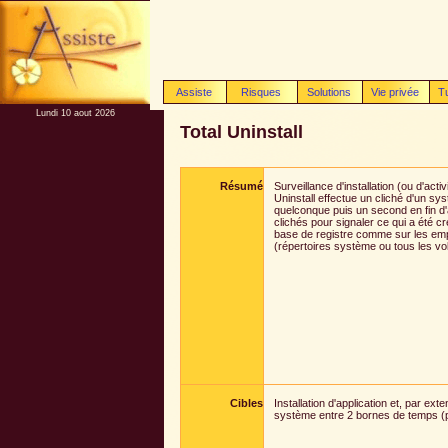
Assiste
Risques
Solutions
Vie privée
T
Lundi 10 aout 2026
Total Uninstall
Résumé
Surveillance d'installation (ou d'activi
Uninstall effectue un cliché d'un sy
quelconque puis un second en fin d'
clichés pour signaler ce qui a été c
base de registre comme sur les em
(répertoires système ou tous les vol
Cibles
Installation d'application et, par ext
système entre 2 bornes de temps (