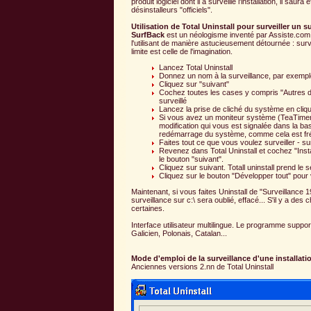
produit logiciel dont il a surveillé l'installation, il s
désinstalleurs "officiels".
Utilisation de Total Uninstall pour surveiller un su
SurfBack
est un néologisme inventé par Assiste.com po
l'utilisant de manière astucieusement détournée : sur
limite est celle de l'imagination.
Lancez Total Uninstall
Donnez un nom à la surveillance, par exempl
Cliquez sur "suivant"
Cochez toutes les cases y compris "Autres do
surveillé
Lancez la prise de cliché du système en cliqu
Si vous avez un moniteur système (TeaTimer,
modification qui vous est signalée dans la bas
redémarrage du système, comme cela est fréq
Faites tout ce que vous voulez surveiller - sur
Revenez dans Total Uninstall et cochez "Instal
le bouton "suivant".
Cliquez sur suivant. Totall uninstall prend le 
Cliquez sur le bouton "Développer tout" pour 
Maintenant, si vous faites Uninstall de "Surveillance 
surveillance sur c:\ sera oublié, effacé... S'il y a de
certaines.
Interface utilisateur multilingue. Le programme suppor
Galicien, Polonais, Catalan...
Mode d'emploi de la surveillance d'une installati
Anciennes versions 2.nn de Total Uninstall