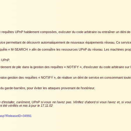
is de requêtes UPnP habilement composées, exécuter du code arbitraire ou entraîner un déni de 
rvice permettant de découvrir automatiquement de nouveaux équipements réseau. Ce service e
equête « M-SEARCH » afin de connaître les ressources UPnP du réseau. Les machines propo
e UPnP.
bordement de pile dans la gestion des requêtes « NOTIFY », d'exécuter du code arbitraire su
uvaise gestion des requêtes « NOTIFY », de réaliser un déni de service en consommant toute
du garde-barrière, pour éviter les attaques provenant de l'extérieur.
 d'installer, carément, UPnP si vous ne l'avez pas. Vérifiez d'abord si vous l'avez et, si vou
 été vérifiés et mis à jour le 17.11.02
.asp?ReleaseID=34991