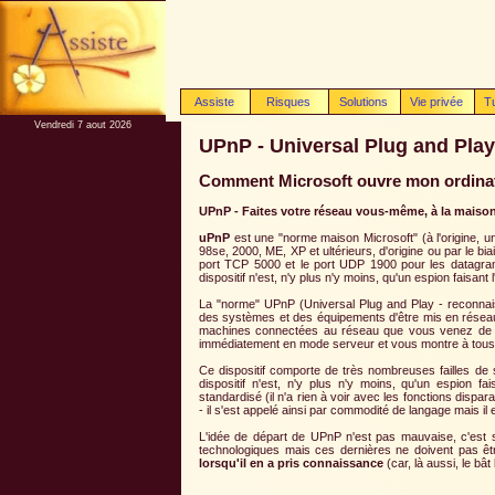
Assiste
Risques
Solutions
Vie privée
T
Vendredi 7 aout 2026
UPnP - Universal Plug and Play
Comment Microsoft ouvre mon ordinat
UPnP - Faites votre réseau vous-même, à la maison,
uPnP
est une "norme maison Microsoft" (à l'origine, 
98se, 2000, ME, XP et ultérieurs, d'origine ou par le b
port TCP 5000 et le port UDP 1900 pour les datagramm
dispositif n'est, n'y plus n'y moins, qu'un espion faisant 
La "norme" UPnP (Universal Plug and Play - reconnai
des systèmes et des équipements d'être mis en réseau
machines connectées au réseau que vous venez de v
immédiatement en mode serveur et vous montre à tous su
Ce dispositif comporte de très nombreuses failles de s
dispositif n'est, n'y plus n'y moins, qu'un espion fa
standardisé (il n'a rien à voir avec les fonctions disp
- il s'est appelé ainsi par commodité de langage mais il
L'idée de départ de UPnP n'est pas mauvaise, c'est s
technologiques mais ces dernières ne doivent pas être 
lorsqu'il en a pris connaissance
(car, là aussi, le bât