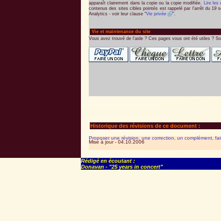
apparaît clairement dans la copie ou la copie modifiée.
Lire les
contenus des sites cibles pointés est rappelé par l'arrêt du 19 
Analytics - voir leur clause "
Vie privée
".
Vie et maintenance du site
Vous avez trouvé de l'aide ? Ces pages vous ont été utiles ? So
Historique des révisions de ce document :
Proposer une révision, une correction, un complément, fa
Mise à jour - 04.10.2006
Rédigé en écoutant :
Donavan - "25 years in concert"