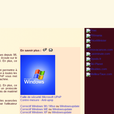
En savoir plus :
ows depuis 98,
Il écoute sur le
é. En plus, ce
t permettre à
e à toutes les
UPnP vous met
achine.
). En plus, ce
c un protocole
ts de matériel
Faille de sécurité Microsoft UPnP
Contre-mesure - Anti-upnp
r les avancées
 l'utilisateur
Correctif Windows 98 / 98se
ou
Windowsupdate
Correctif Windows ME
ou
Windowsupdate
Correctif Windows XP
ou
Windowsupdate