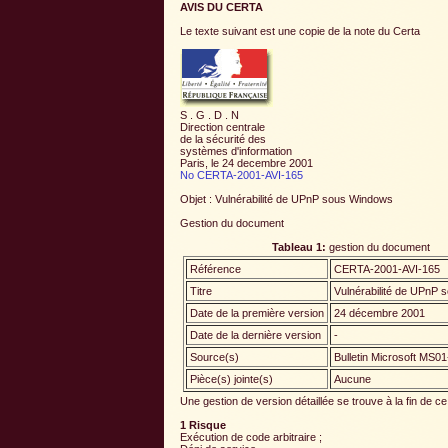
AVIS DU CERTA
Le texte suivant est une copie de la note du Certa
S . G . D . N
Direction centrale
de la sécurité des
systèmes d'information
Paris, le 24 decembre 2001
No CERTA-2001-AVI-165
Objet : Vulnérabilité de UPnP sous Windows
Gestion du document
Tableau 1:
gestion du document
Référence
CERTA-2001-AVI-165
Titre
Vulnérabilité de UPnP
Date de la première version
24 décembre 2001
Date de la dernière version
-
Source(s)
Bulletin Microsoft MS0
Pièce(s) jointe(s)
Aucune
Une gestion de version détaillée se trouve à la fin de 
1 Risque
Exécution de code arbitraire ;