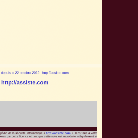
 http://assiste.com
opédie de la sécurité informatique «
http://assiste.com
». Il est mis à votre
xées par cette licence et tant que cette note est reproduite intégralement et