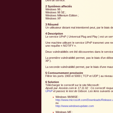
Déni de service.
2 Systèmes affectés
Windows 98 ;
Windows 98 SE ;
Windows Millenium Edition ;
Windows XP.
3 Résumé
Un utilisateur distant mal intentionné peut, par le bia
4 Description
Le service UPnP ( Universal Plug and Play ) est un se
Une machine utilisant le service UPnP transmet une r
une requête « NOTIFY ».
Deux vulnérabilités ont été découvertes dans le servic
La première vulnérabilité permet, pas le biais d'un dé
XP ).
La seconde vulnérabilité permet, par le biais d'une ma
5 Contournement provisoire
Filtrer les ports 1900 et 5000 ( TCP et UDP ) au niveau 
6 Solution
Télécharger le correctif sur le site Microsoft :
Ajouté par Assiste.com le 17.11.02 : Ce correctif risque
UPnP
et passez le test de Gibson. Les liens suivants ont
Windows 98/98SE :
http://www.microsoft.com/Downloads/Release
ou
http://www.windowsupdate.com
Windows ME :