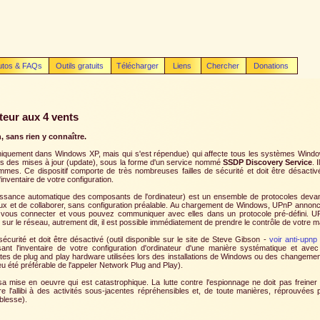
utos & FAQs
Outils gratuits
Télécharger
Liens
Chercher
Donations
eur aux 4 vents
 sans rien y connaître.
uniquement dans Windows XP, mais qui s'est répendue) qui affecte tous les systèmes Wind
iais des mises à jour (update), sous la forme d'un service nommé
SSDP Discovery Service
. 
es. Ce dispositif comporte de très nombreuses failles de sécurité et doit être désactiv
l'inventaire de votre configuration.
ssance automatique des composants de l'ordinateur) est un ensemble de protocoles devan
x et de collaborer, sans configuration préalable. Au chargement de Windows, UPnP annonc
ous connecter et vous pouvez communiquer avec elles dans un protocole pré-défini. 
r le réseau, autrement dit, il est possible immédiatement de prendre le contrôle de votre m
écurité et doit être désactivé (outil disponible sur le site de Steve Gibson -
voir anti-upnp
isant l'inventaire de votre configuration d'ordinateur d'une manière systématique et ave
arates de plug and play hardware utilisées lors des installations de Windows ou des changemen
 eu été préférable de l'appeler Network Plug and Play).
a mise en oeuvre qui est catastrophique. La lutte contre l'espionnage ne doit pas freine
l'allibi à des activités sous-jacentes répréhensibles et, de toute manières, réprouvées par
 blesse).