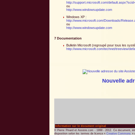
http://support.microsoft.com/default.aspx?sci
ou
http://www.windowsupdate.com
Windows XP :
http://www.microsoft.com/Downloads/Release
ou
http://www.windowsupdate.com
7 Documentation
Bulletin Microsoft (regroupé pour tous les sys
http://www.microsoft.com/technet/treeview/defa
Nouvelle adr
Information sur le document original
© Pierre Pinard et Assiste.com - 1999 - 2012. Ce document, int
disposition selon les termes de licence «
Creative Commons
» q