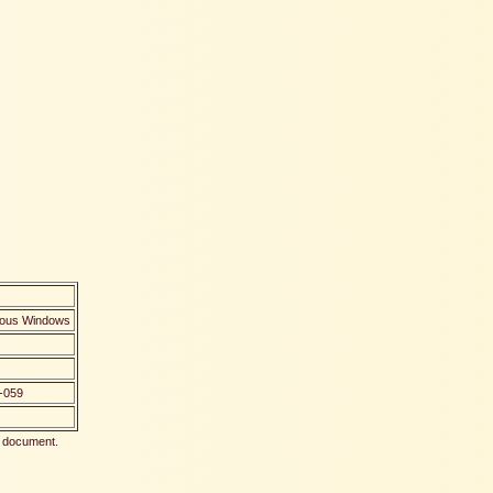
 sous Windows
1-059
ce document.