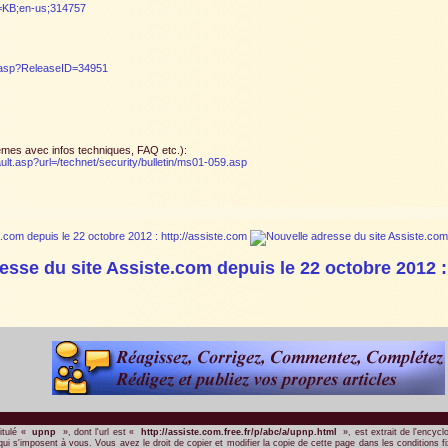
d=KB;en-us;314757
.asp?ReleaseID=34951
tèmes avec infos techniques, FAQ etc.):
ult.asp?url=/technet/security/bulletin/ms01-059.asp
esse du site Assiste.com depuis le 22 octobre 2012 :
itulé «
upnp
», dont l'url est «
http://assiste.com.free.fr/p/abc/a/upnp.html
», est extrait de l'encycl
ui s'imposent à vous. Vous avez le droit de copier et modifier la copie de cette page dans les conditions fi