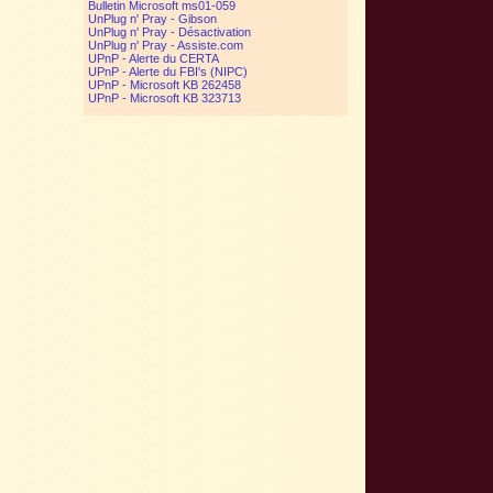
Bulletin Microsoft ms01-059
UnPlug n' Pray - Gibson
UnPlug n' Pray - Désactivation
UnPlug n' Pray - Assiste.com
UPnP - Alerte du CERTA
UPnP - Alerte du FBI's (NIPC)
UPnP - Microsoft KB 262458
UPnP - Microsoft KB 323713