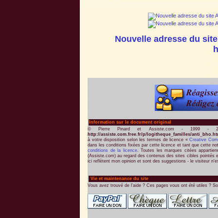
Nouvelle adresse du site
h
Information sur le document original
© Pierre Pinard et Assiste.com - 1999 - 2
http://assiste.com.free.fr/p/logitheque_familles/anti_bho.h
à votre disposition selon les termes de licence «
Creative Co
dans les conditions fixées par cette licence et tant que cette no
conditions de la licence
. Toutes les marques citées appartienne
(Assiste.com) au regard des contenus des sites cibles pointés e
ici reflètent mon opinion et sont des suggestions - le visiteur n'e
Vie et maintenance du site
Vous avez trouvé de l'aide ? Ces pages vous ont été utiles ? So