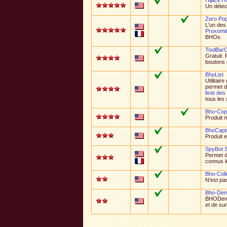
Un détec
Zero Pop
L'un des 
Proxomit
BHOs.
ToolBar
Gratuit. 
boutons 
BhoList
Utilitair
permet d
liste des
tous les s
Bho-Cop
Produit 
BhoCapt
Produit 
SpyBot 
Permet d
connus l
Bho-Coll
N'est pas
Bho-De
BHODemo
et de sur