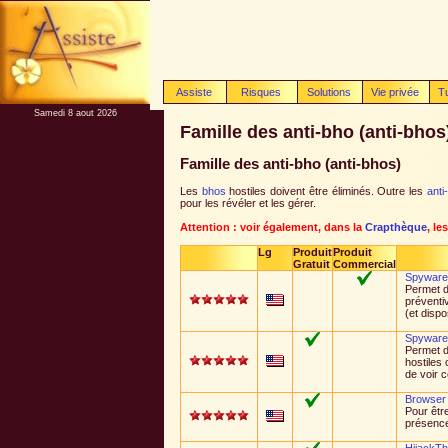
Assiste
Risques
Solutions
Vie privée
T
Samedi 8 aout 2026
Famille des anti-bho (anti-bhos
Famille des anti-bho (anti-bhos)
Les
bhos
hostiles doivent être éliminés. Outre les
anti
pour les révéler et les gérer.
Attention : voir également, dans la
Crapthèque
, le
Lg
Produit
Produit
Gratuit
Commercial
Spyware
Permet de
préventi
(et disp
Spyware
Permet d
hostiles
de voir c
Browser 
Pour êtr
présenc
HijackTh