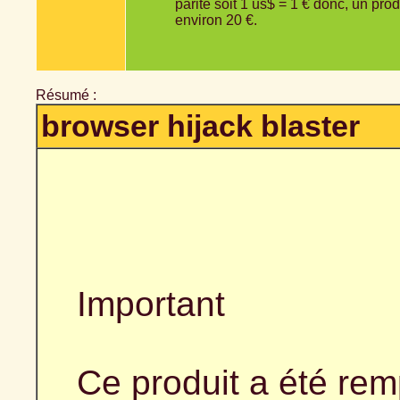
parité soit 1 us$ = 1 € donc, un pro
environ 20 €.
Résumé :
browser hijack blaster
Important
Ce produit a été re