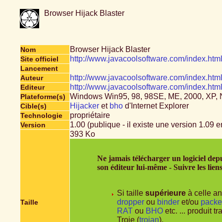
Browser Hijack Blaster
Browser Hijack Blaster
Nom
http://www.javacoolsoftware.com/index.htm
Site officiel
Lancement
http://www.javacoolsoftware.com/index.htm
Auteur
http://www.javacoolsoftware.com/index.htm
Editeur
Windows Win95, 98, 98SE, ME, 2000, XP,
Plateforme(s)
Hijacker
et
bho
d'Internet Explorer
Cible(s)
propriétaire
Technologie
1.00 (publique - il existe une version 1.09 e
Version
393 Ko
Ne jamais télécharger un logiciel depu
son éditeur lui-même - Suivre les lien
Si taille
supérieure
à celle an
dropper
ou
binder
et/ou
packe
Taille
RAT
ou
BHO
etc. ... produit 
Troie (
trojan
).