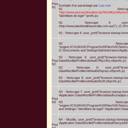
Pour
Exemple d'un parasitage par
Lop.com
N1
N1 - Netscape 4: use
"http://www.amzuwnthoatbm.biz/WcWKyGMykm/
"identifiant de login" \prefs.js)
N1 - Netscape 4: user_pref("browser
(http://www.planthealthaustralia.com.au/)"); (C:\Pr
N1 - Netscape 4: user_pref("browser.startup.hom
N2 - Netscape 6: user
"engine://C%3A%5CProgram%20Files%5CNetsc
(C:\Documents and Settings\Administrateur\Applicat
N2 - Netscape 6: user_pref("browser.startup.h
Pour
Data\Mozilla\Profiles\default\7f8yz4hy.slt\prefs.js)
N2
N2 - Netscape 6: user_pref("browser
Data\Mozilla\Profiles\default\i2hqvayi.slt\prefs.js)
N2 - Netscape 6: user_pref("browser.startup.ho
Data\Mozilla\Profiles\defaulto9t1tfl.slt\prefs.js)
N3 - Netscape 7: user_pref("browser.startup.homep
\Application Data\Mozilla\Profiles\default\u1wptjuu.s
Pour
N3
N3 - Netscape 7: user
"engine://C%3A%5CProgram%20Files%5CNetsca
and Settings\ "identifiant de login" \Application Data
N4 - Mozilla: user_pref("browser.startup.homepage
\Application Data\Mozilla\Profiles\default\5wcyed3f.s
Pour
N4