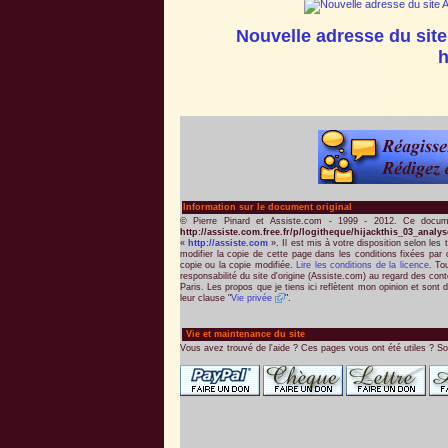
Nouvelle adresse du site
h
Information sur le document original
© Pierre Pinard et Assiste.com - 1999 - 2012. Ce docume
http://assiste.com.free.fr/p/logitheque/hijackthis_03_ana
«
http://assiste.com
». Il est mis à votre disposition selon les
modifier la copie de cette page dans les conditions fixées par 
copie ou la copie modifiée.
Lire les conditions de la licence
. To
responsabilité du site d'origine (Assiste.com) au regard des con
Paris. Les propos que je tiens ici reflètent mon opinion et sont d
leur clause "
Vie privée
".
Vie et maintenance du site
Vous avez trouvé de l'aide ? Ces pages vous ont été utiles ? So