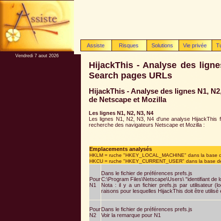
Assiste
Risques
Solutions
Vie privée
T
Vendredi 7 aout 2026
HijackThis - Analyse des ligne
Search pages URLs
HijackThis - Analyse des lignes N1, N
de Netscape et Mozilla
Les lignes N1, N2, N3, N4
Les lignes N1, N2, N3, N4 d'une analyse HijackThis fo
recherche des navigateurs Netscape et Mozilla :
Emplacements analysés
HKLM = ruche "HKEY_LOCAL_MACHINE" dans la base de reg
HKCU = ruche "HKEY_CURRENT_USER" dans la base de regi
Dans le fichier de préférences prefs.js
Pour
C:\Program Files\Netscape\Users\ "identifiant de lo
N1
Nota : il y a un fichier prefs.js par utilisateur 
raisons pour lesquelles HijackThis doit être utilis
Pour
Dans le fichier de préférences prefs.js
N2
Voir la remarque pour N1