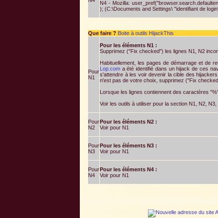
N4 - Mozilla: user_pref("browser.search.defau
); (C:\Documents and Settings\ "identifiant de login
Que faire ?
Boite à outils HijackThis
Pour les éléments N1 :
Supprimez ("Fix checked") les lignes N1, N2 inc
Habituellement, les pages de démarrage et de re
Lop.com
a été identifié dans un hijack de ces navi
Pour
s'attendre à les voir devenir la cible des hijac
N1
n'est pas de votre choix, supprimez ("Fix checked
Lorsque les lignes contiennent des caractères "%"
Voir les outils à utiliser pour la section N1, N2, N3
Pour
Pour les éléments N2 :
N2
Voir pour N1
Pour
Pour les éléments N3 :
N3
Voir pour N1
Pour
Pour les éléments N4 :
N4
Voir pour N1