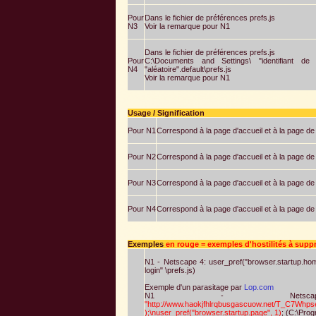
Pour
Dans le fichier de préférences prefs.js
N3
Voir la remarque pour N1
Dans le fichier de préférences prefs.js
Pour
C:\Documents and Settings\ "identifiant de log
N4
"aléatoire".default\prefs.js
Voir la remarque pour N1
Usage / Signification
Pour N1
Correspond à la page d'accueil et à la page d
Pour N2
Correspond à la page d'accueil et à la page d
Pour N3
Correspond à la page d'accueil et à la page d
Pour N4
Correspond à la page d'accueil et à la page de 
Exemples
en rouge = exemples d'hostilités à supp
N1 - Netscape 4: user_pref("browser.startup.hom
login" \prefs.js)
Exemple d'un parasitage par
Lop.com
N1 - Netscape 4: use
"http://www.haokjfhlrqbusgascuow.net/T_C7W
);\nuser_pref("browser.startup.page", 1)
; (C:\Prog