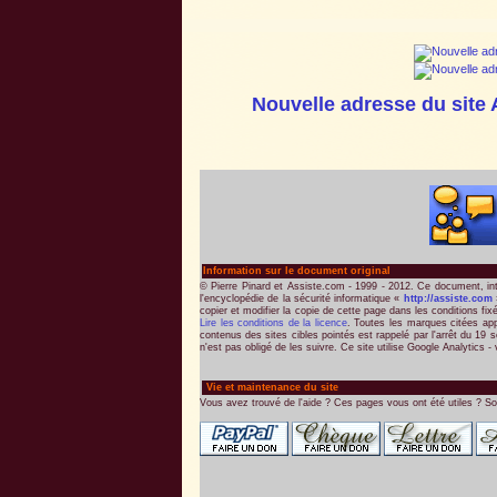
Nouvelle adresse du site 
Information sur le document original
© Pierre Pinard et Assiste.com - 1999 - 2012. Ce document, int
l'encyclopédie de la sécurité informatique «
http://assiste.com
»
copier et modifier la copie de cette page dans les conditions fix
Lire les conditions de la licence
. Toutes les marques citées appa
contenus des sites cibles pointés est rappelé par l'arrêt du 19 
n'est pas obligé de les suivre. Ce site utilise Google Analytics - v
Vie et maintenance du site
Vous avez trouvé de l'aide ? Ces pages vous ont été utiles ? So