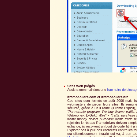
Sites Web piégés
Assiste.com maintient une
liste noire de blocag
iframedollars.com et iframedollars.biz
Ces sites sont fermés en août 2006 mais ils 
webmasters de piéger leurs sites. Ils rémunèr
sécurité, grâce à un iFrame (iFrame Exploit),
"Partnership program. We buy iframe traffic.
Webmoney, E-Gold, Wire" - "traffic purchase if
frame money dollars purchase traffic trade buy
rejoindre le réseau iframedollars doivent simpl
échange, ils recoivent un bout de code html à i
Explorer pas à jour des correctifs contre les fa
est silencieusement installé qui va, à son to