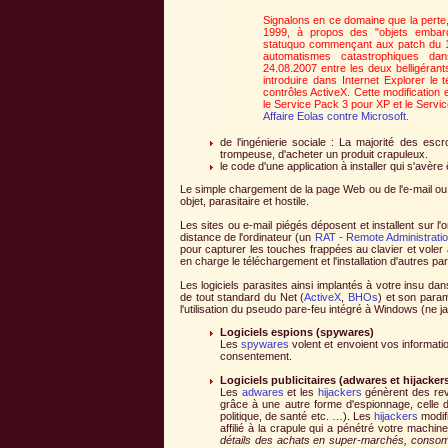
Signalons en ce domaine que la perte,
1999, à propos des "objets embarq
statuquo commençant aux patch du 13 j
automatismes catastrophiques dan
24.08.2007 entre les deux belligérant
introduire dans Internet Explorer le 
contrôles ActiveX. Cette modification
le Service Pack 3 pour XP et le Service
Affaire Eolas contre Microsoft
.
de l'ingénierie sociale : La majorité des e
trompeuse, d'acheter un produit crapuleux.
le code d'une application à installer qui s'avère
Le simple chargement de la page Web ou de l'e-mail ou 
objet, parasitaire et hostile.
Les sites ou e-mail piégés déposent et installent sur l
distance de l'ordinateur (un
RAT - Remote Administratio
pour capturer les touches frappées au clavier et voler
en charge le téléchargement et l'installation d'autres para
Les logiciels parasites ainsi implantés à votre insu dans
de tout standard du Net (
ActiveX
,
BHOs
) et son param
l'utilisation du pseudo pare-feu intégré à Windows (ne 
Logiciels espions (spywares)
Les
spywares
volent et envoient vos informati
consentement.
Logiciels publicitaires (adwares et hijacker
Les
adwares
et les
hijackers
génèrent des reve
grâce à une autre forme d'espionnage, celle de
politique, de santé etc. …). Les
hijackers
modifi
affilié à la crapule qui a pénétré votre machin
détails des achats en super-marchés, consom