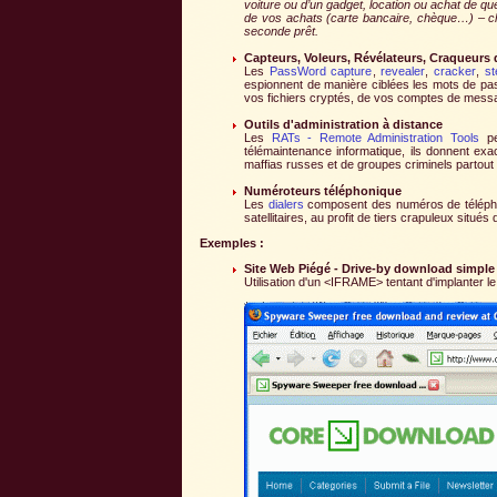
voiture ou d’un gadget, location ou achat de q
de vos achats (carte bancaire, chèque…) – cha
seconde prêt.
Capteurs, Voleurs, Révélateurs, Craqueurs
Les
PassWord capture
,
revealer
,
cracker
,
st
espionnent de manière ciblées les mots de pass
vos fichiers cryptés, de vos comptes de message
Outils d'administration à distance
Les
RATs - Remote Administration Tools
per
télémaintenance informatique, ils donnent ex
maffias russes et de groupes criminels partout
Numéroteurs téléphonique
Les
dialers
composent des numéros de téléphon
satellitaires, au profit de tiers crapuleux sit
Exemples :
Site Web Piégé - Drive-by download simple
Utilisation d'un <IFRAME> tentant d'implanter