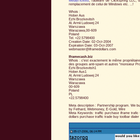
MediaTickets
, l'adware de Clickspring LLC, d
remplacement de celui de Windows etc. ...!
Whois :
Hober Aus
Ezhi Brozkevitsh
Al. Armii Ludowej 24
Warszawa
Warazawa,00-609
Poland
Tel. +22.5798400
Creation Date: 02-Oct-2004
Expiration Date: 03-Oct-2007
webmaster@iframedollars.com
Iframecash.biz
Whois : c'est exactement le même propriétaire 
des groupes anti-spam et autres "monsieur Prop
Ezhi Brozkevitsh1
Hober Aus1
Al. Armii Ludowej 24
Warszawa
Warazawa
00-609
Poland
PL
+22.5798400
Meta description : Partnership program. We buy
by Fethard, Webmoney, E-Gold, Wire
Meta Keywords: traffic purchase iframe trafic 
dollars purchase traffic trade buy toolbar dialer