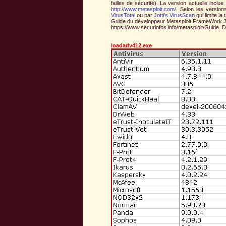
failles de sécurité). La version actuelle inclu
http://www.metasploit.com/
. Selon les versio
VirusTotal
ou par
Jotti's VirusScan
qui limite l
Guide du développeur Metasploit FrameWork 3
https://www.securinfos.info/metasploit/Guide_
loadadv412.exe