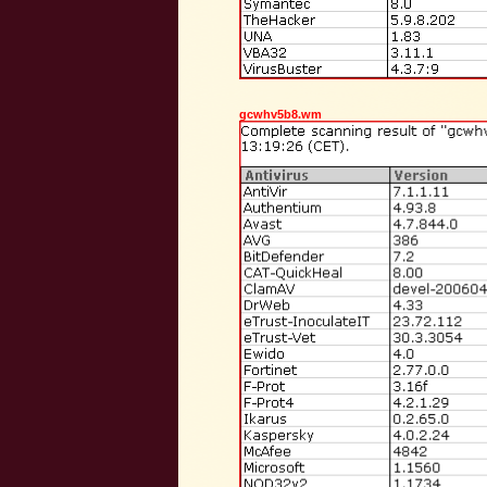
gcwhv5b8.wm