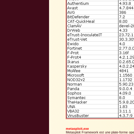
metasploit.exe
Metasploit Framework est une plate-forme open