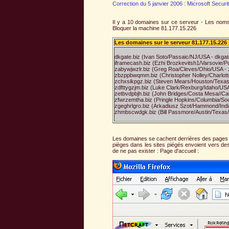
Correction du 5 janvier 2006 : Microsoft Securi
Il y a 10 domaines sur ce serveur - Les nom
Bloquer la machine 81.177.15.226
Les domaines sur le serveur 81.177.15.226 
dkgate.biz (Ivan Soto/Passaic/NJ/USA - dkgate
iframecash.biz (Ezhi Brozkevitsh1/Varsovie/Po
zabywjwzlr.biz (Greg Roa/Cleves/Ohio/USA - z
zbzppbwqmm.biz (Christopher Nolley/Charlott
zchxsikpgz.biz (Steven Mears/Houston/Texas/
zdfttygzjm.biz (Luke Clark/Rexburg/Idaho/USA 
zetbvdpbjh.biz (John Bridges/Costa Mesa//Cali
zfwrzemtha.biz (Pringle Hopkins/Columbia/Sou
zgeghrlgro.biz (Arkadiusz Szot/Hammond/India
zhmbscwdgk.biz (Bill Passmore/Austin/Texas/
Les domaines se cachent derrières des pages d'acc
pièges dans les sites piégés envoient vers des 
de ne pas exister : Page d'accueil :