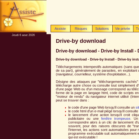
Assiste
Risques
Solutions
Vie privée
T
Jeudi 6 aout 2026
Drive-by download
Drive-by download - Drive-by Install -
Drive-by download - Drive-by Install - Drive-by in
Téléchargements intempestifs automatiques (sans que l'
de sa part), généralement de parasites, en exploitant u
(navigateur, courrielleur, système d'exploitation...).
Désigne des attaques par "téléchargements cachés" qui s
télécharge autre chose ou consulte tout simplement d
d'une page Web ou d'un message correspond au téléc
forme de la page en langage html, code de scripts en l
"moteur de rendu" du navigateur internet utilisé (Inter
peut se trouver dans :
le code d'une page Web lorsqu'il consulte un
si
le code html d'un e-mail piégé lorsqu'il consulte
le lancement d'une action lorsqu'il croit cli
publicitaire ou une
fenêtre trompeuse
. Un
correspondre alors à un clic de lancement d'
souvent, pour des raisons obscures de "transpa
l'Internet, les actions sont automatisées pour ne 
programme exécutable suit automatiquement et
qui est exécutable !