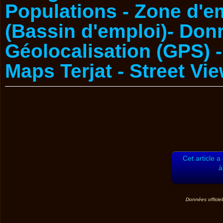
Cet article a
à
Données officiel