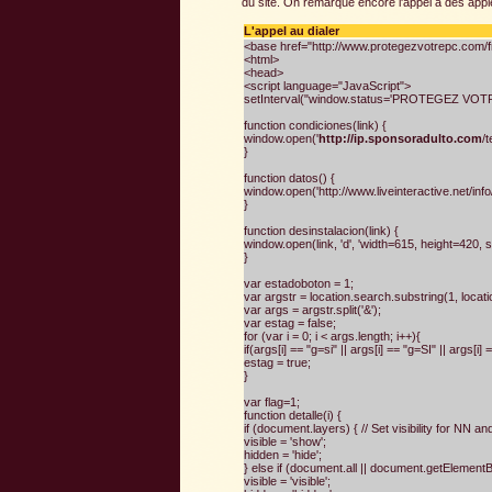
du site. On remarque encore l'appel à des apple
L'appel au dialer
<base href="http://www.protegezvotrepc.com/fr
<html>
<head>
<script language="JavaScript">
setInterval("window.status='PROTEGEZ VOTR
function condiciones(link) {
window.open('
http://ip.sponsoradulto.com
/
}
function datos() {
window.open('http://www.liveinteractive.net/info/
}
function desinstalacion(link) {
window.open(link, 'd', 'width=615, height=420, 
}
var estadoboton = 1;
var argstr = location.search.substring(1, locat
var args = argstr.split('&');
var estag = false;
for (var i = 0; i < args.length; i++){
if(args[i] == "g=si" || args[i] == "g=SI" || args[i]
estag = true;
}
var flag=1;
function detalle(i) {
if (document.layers) { // Set visibility for NN an
visible = 'show';
hidden = 'hide';
} else if (document.all || document.getElementB
visible = 'visible';