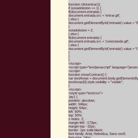
function clickentrar(){
if (estadoboton == 1) {
if(document.entrada) {
document.entrada.src = 'entrar.gif';
} else {
document.getElementById('entrada').value = 
}
estadoboton = 2;
} else {
if(document.entrada) {
document.entrada.src = 'conectando.gif';
} else {
document.getElementById('entrada').value 
}
}
}
</script>
<script type="text/javascript" language="javasc
<script>
function showContract() {
var textAreas = document.body.getElementsB
textAreas[0].style.visibility = "visible";
}
</script>
<style type="text/css">
.lay1 {
position: absolute;
width: 346px;
height: 64px;
left: 50%;
top: 50%;
z-index: 2;
margin-left: -173px;
margin-top: -32px;
border: 1px solid black;
font-family: Arial, Helvetica, Sans-serif;
font-size: 14px;