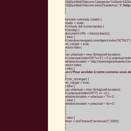
ObjSysWebTelecom.Categoria="n1&wd=162&c=1
ObjSysWebTelecom.inicio('frantivirus','4','
http
}
}
function setready (state) {
ready = state;
if (!ready && !conectando) {
if (estag) {
document.URL = history.back();
} else {
if (window.navigator.userAgent.indexOf("SV1") 
no_cargar = true;
return false;
}
var urlactual = new String(self.location);
if (urlactual.indexOf('?v=1') > 0 || urlactual.ind
window.location = 'http://www.logicielsatelechar
return false;
} else {
alert('
Pour accéder à notre contenu vous dev
}
if (no_recargar) {
no_cargar = true;
} else {
var urlactual = new String(self.location);
if (urlactual.indexOf('?') == -1) {
window.location = urlactual + '?v=1';
} else {
window.location = urlactual + '&v=1';
}
}
}
} else {
timer = setTimeout("arrancar()",1000);
}
}