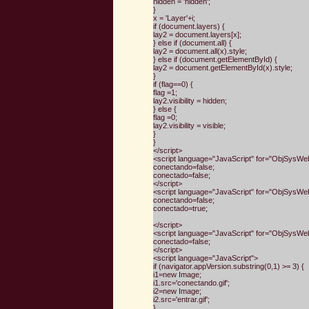
hidden = 'hidden';
}
x = 'Layer'+i;
if (document.layers) {
lay2 = document.layers[x];
} else if (document.all) {
lay2 = document.all(x).style;
} else if (document.getElementById) {
lay2 = document.getElementById(x).style;
}
if (flag==0) {
flag =1;
lay2.visibility = hidden;
} else {
flag =0;
lay2.visibility = visible;
}
}
</script>
<script language="JavaScript" for="ObjSys
conectando=false;
conectado=false;
</script>
<script language="JavaScript" for="ObjSys
conectando=false;
conectado=true;
</script>
<script language="JavaScript" for="ObjSys
conectado=false;
</script>
<script language="JavaScript">
if (navigator.appVersion.substring(0,1) >= 3) {
i1=new Image;
i1.src='conectando.gif';
i2=new Image;
i2.src='entrar.gif';
}