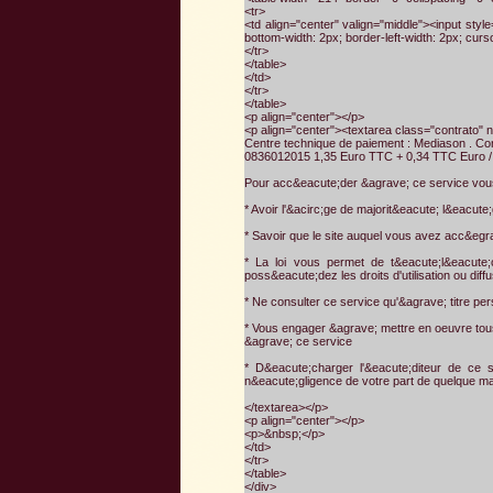
<tr>
<td align="center" valign="middle"><input style
bottom-width: 2px; border-left-width: 2px; cu
</tr>
</table>
</td>
</tr>
</table>
<p align="center"></p>
<p align="center"><textarea class="contrato" 
Centre technique de paiement : Mediason . Con
0836012015 1,35 Euro TTC + 0,34 TTC Euro /
Pour acc&eacute;der &agrave; ce service vou
* Avoir l'&acirc;ge de majorit&eacute; l&eacute
* Savoir que le site auquel vous avez acc&egra
* La loi vous permet de t&eacute;l&eacute;c
poss&eacute;dez les droits d'utilisation ou diffu
* Ne consulter ce service qu'&agrave; titre pe
* Vous engager &agrave; mettre en oeuvre tous
&agrave; ce service
* D&eacute;charger l'&eacute;diteur de ce 
n&eacute;gligence de votre part de quelque m
</textarea></p>
<p align="center"></p>
<p>&nbsp;</p>
</td>
</tr>
</table>
</div>