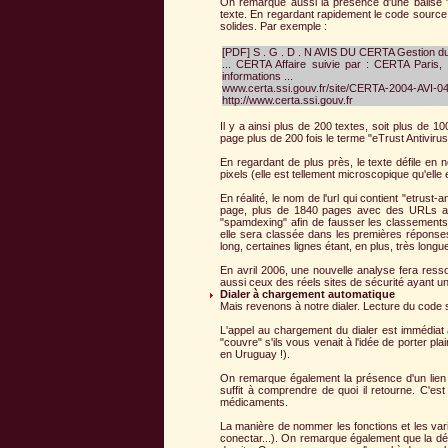
On remarque aussi la présence d'une balise "m
texte. En regardant rapidement le code source, 
solides. Par exemple :
[PDF] S . G . D . N AVIS DU CERTA Gestion du
... CERTA Affaire suivie par : CERTA Paris
informations ...
www.certa.ssi.gouv.fr/site/CERTA-2004-AVI-04
http://www.certa.ssi.gouv.fr
Il y a ainsi plus de 200 textes, soit plus de 
page plus de 200 fois le terme "eTrust Antivirus
En regardant de plus près, le texte défile en n
pixels (elle est tellement microscopique qu'elle
En réalité, le nom de l'url qui contient "etrust
page, plus de 1840 pages avec des URLs ains
"spamdexing" afin de fausser les classements 
elle sera classée dans les premières réponse
long, certaines lignes étant, en plus, très longu
En avril 2006, une nouvelle analyse fera ress
aussi ceux des réels sites de sécurité ayant une 
Dialer à chargement automatique
Mais revenons à notre dialer. Lecture du code
L'appel au chargement du dialer est immédiat 
"couvre" s'ils vous venait à l'idée de porter pl
en Uruguay !).
On remarque également la présence d'un lien d
suffit à comprendre de quoi il retourne. C'est
médicaments.
La manière de nommer les fonctions et les vari
conectar...). On remarque également que la dé