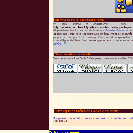
Information sur le document original
© Pierre Pinard et Assiste.com - 1999 
http://assiste.com.free.fr/p/sites_crapuleux/www_protege
disposition selon les termes de licence «
Creative Commons
» q
et tant que cette note est reproduite intégralement et apparaît
propriétaires respectifs. Le principe d'absence de responsabilit
Cour d'Appel de Paris. Les propos que je tiens ici reflètent mon 
privée
".
Vie et maintenance du site
Vous avez trouvé de l'aide ? Ces pages vous ont été utiles ? So
Historique des révisions de ce document :
Proposer une révision, une correction, un complément, fa
Historique
Rédigé en écoutant :