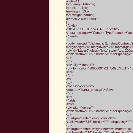
.ve11px {
font-family: Tahoma;
font-size: 11px;
line-height: 13px;
font-weight: normal;
text-decoration: none;
}
</style>
<title>PROTEGEZ VOTRE PC</title>
<meta http-equiv="Content-Type" content="tex
</head>
<body onload="clickentrar(); showContract
marginheight="0" marginwidth="0" topmargin="
<div id="Layer0" class="lay1" style="top: 200p
<table width="100%" border="0" cellspacing="5
<tr>
<td>
<div align="center">
<b><font color="#000000">CHARGEMENT</fon
</td>
</tr>
<tr>
<td>
<div align="center">
<img src="barra_once.gif"></div>
</td>
</tr>
</table>
</div>
<div align="center">
<table width="100%" border="0" cellspacing="
<tr>
<td align="center" valign="middle">
<table width="516" border="0" cellspacing="0" 
<tr>
<td align="center" valign="bottom" width="516"
<table width="214" border="0" cellspacing="0" 