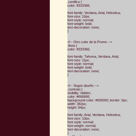
.certifico {
color: #333366;
font-family: Verdana, Arial, Helvetica;
font-size: 10px;
font-style: normal;
font-weight: bold;
text-decoration: none;
}
<!-- Otro color de la Promo -->
.linea {
color: #333366;
font-family: Tahoma, Verdana, Arial;
font-size: 11px;
font-style: normal;
font-weight: bold;
text-decoration: none;
}
<!-- Según diseño -->
.contrato {
visibility: hidden;
color: #666666;
background-color: #000000; border: 0px;
width: 382px;
height: 84px;
font-family: Arial, Verdana, Helvetica;
font-size: 10px;
font-style: normal;
font-weight: normal;
text-decoration: none;
}