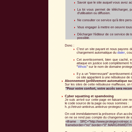
Savoir que le site auquel vous avez ac
La loi vous permet de télécharger, pa
d'utilisation ou diffusion.
Ne consulter ce service qu'à titre per
Vous engager à mettre en oeuvre tous 
Décharger l'éditeur de ce service de t
possible.
Donc :
C'est un site payant et nous payons dè
chargement automatique du
dialer
, co
Cet avertissement, bien que caché, es
attaque en justice soit complètement 
"
Whois
" sur le nom de domaine proteg
Il y a un "interressant" avertissement d
ce site appartient à une nébuleuse de s
Abonnement (prélèvement automatique sur 
Sur les sites de cette nébuleuse maffieuse, on 
"Pour votre confort, votre accès sera reco
Cyber squatting et spamdexing
Je suis arrivé sur cette page en faisant une r
le code source de la page ou nous sommes :
h..p://etrust-antivirus.antivirus-protegez.com.a
On voit immédiatement la présence d'un accès
on ne se rend pas compte du changement de si
<iframe SRC="http://www.protegezvotrepc
frameborder="no" border="0" MARGINWIDTH