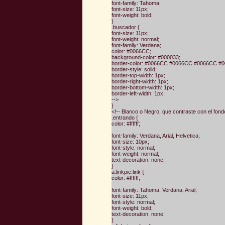
font-family: Tahoma;
font-size: 11px;
font-weight: bold;
}
.buscador {
font-size: 11px;
font-weight: normal;
font-family: Verdana;
color: #0066CC;
background-color: #000033;
border-color: #0066CC #0066CC #0066CC #
border-style: solid;
border-top-width: 1px;
border-right-width: 1px;
border-bottom-width: 1px;
border-left-width: 1px;
-->
}
<!-- Blanco o Negro, que contraste con el fond
.entrando {
color: #ffffff;
font-family: Verdana, Arial, Helvetica;
font-size: 10px;
font-style: normal;
font-weight: normal;
text-decoration: none;
}
a.linkpie:link {
color: #ffffff;
font-family: Tahoma, Verdana, Arial;
font-size: 11px;
font-style: normal;
font-weight: bold;
text-decoration: none;
}