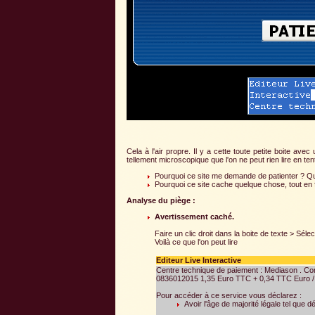
Cela à l'air propre. Il y a cette toute petite boite av
tellement microscopique que l'on ne peut rien lire en tentan
Pourquoi ce site me demande de patienter ? Que
Pourquoi ce site cache quelque chose, tout en f
Analyse du piège :
Avertissement caché.
Faire un clic droit dans la boite de texte > Sélec
Voilà ce que l'on peut lire
Editeur Live Interactive
Centre technique de paiement : Mediason . Con
0836012015 1,35 Euro TTC + 0,34 TTC Euro /
Pour accéder à ce service vous déclarez :
Avoir l'âge de majorité légale tel que d