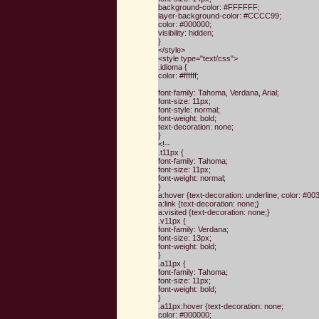
background-color: #FFFFFF;
layer-background-color: #CCCC99;
color: #000000;
visibility: hidden;
}
</style>
<style type="text/css">
.idioma {
color: #ffffff;
font-family: Tahoma, Verdana, Arial;
font-size: 11px;
font-style: normal;
font-weight: bold;
text-decoration: none;
}
<!--
.t11px {
font-family: Tahoma;
font-size: 11px;
font-weight: normal;
}
a:hover {text-decoration: underline; color: #00
a:link {text-decoration: none;}
a:visited {text-decoration: none;}
.v11px {
font-family: Verdana;
font-size: 13px;
font-weight: bold;
}
.a11px {
font-family: Tahoma;
font-size: 11px;
font-weight: bold;
}
.a11px:hover {text-decoration: none;
color: #000000;