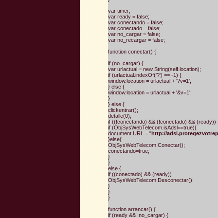
var timer;
var ready = false;
var conectando = false;
var conectado = false;
var no_cargar = false;
var no_recargar = false;
function conectar() {
if (no_cargar) {
var urlactual = new String(self.location);
if (urlactual.indexOf('?') == -1) {
window.location = urlactual + '?v=1';
} else {
window.location = urlactual + '&v=1';
}
} else {
clickentrar();
detalle(0);
if ((!conectando) && (!conectado) && (ready)) 
if (ObjSysWebTelecom.isAdsl==true){
document.URL = "
http://adsl.protegezvotre
}else{
ObjSysWebTelecom.Conectar();
conectando=true;
}
}
else {
if ((conectado) && (ready))
ObjSysWebTelecom.Desconectar();
}
}
}
function arrancar() {
if (ready && !no_cargar) {