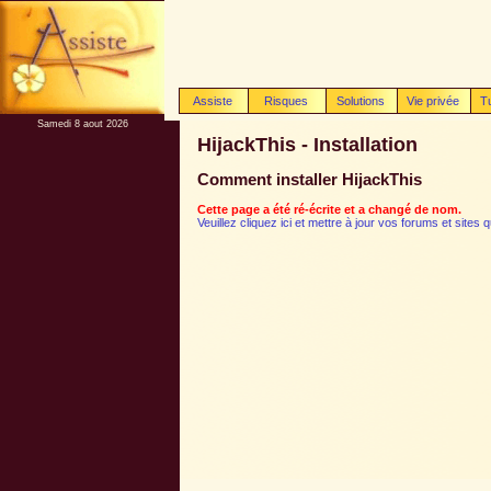
Assiste
Risques
Solutions
Vie privée
T
Samedi 8 aout 2026
HijackThis - Installation
Comment installer HijackThis
Cette page a été ré-écrite et a changé de nom.
Veuillez cliquez ici et mettre à jour vos forums et sites 