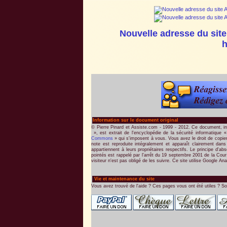
Nouvelle adresse du site
h
Information sur le document original
© Pierre Pinard et Assiste.com - 1999 - 2012. Ce document, in
», est extrait de l'encyclopédie de la sécurité informatique 
Commons
» qui s'imposent à vous. Vous avez le droit de copier 
note est reproduite intégralement et apparaît clairement dan
appartiennent à leurs propriétaires respectifs. Le principe d'a
pointés est rappelé par l'arrêt du 19 septembre 2001 de la Cour 
visiteur n'est pas obligé de les suivre. Ce site utilise Google Anal
Vie et maintenance du site
Vous avez trouvé de l'aide ? Ces pages vous ont été utiles ? So