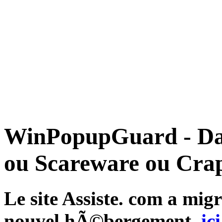
WinPopupGuard - Dan
ou Scareware ou Cra
Le site Assiste. com a mi
nouvel hÃ©bergement,
ici