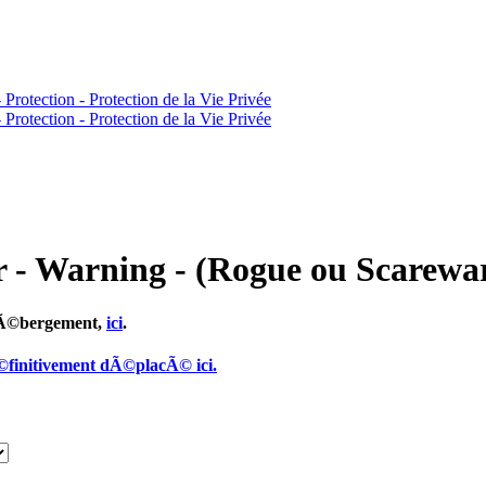
r - Warning - (Rogue ou Scarewa
 hÃ©bergement,
ici
.
©finitivement dÃ©placÃ© ici.