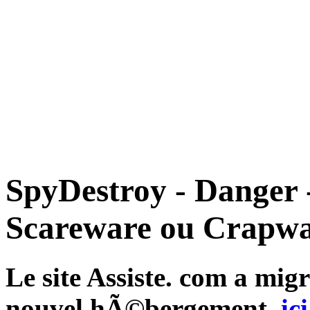
SpyDestroy - Danger 
Scareware ou Crapwa
Le site Assiste. com a mi
nouvel hÃ©bergement,
ici