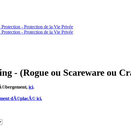
ing - (Rogue ou Scareware ou C
 hÃ©bergement,
ici
.
ement dÃ©placÃ© ici.