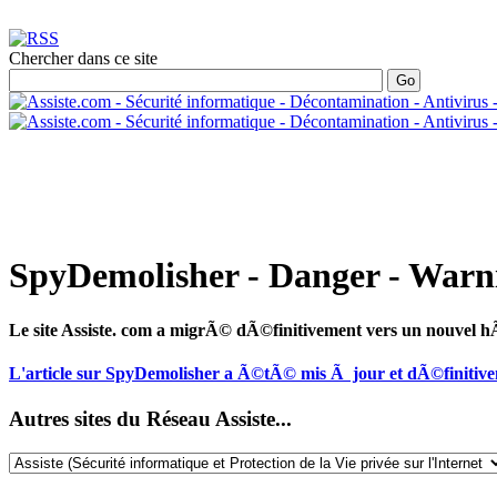
Chercher dans ce site
SpyDemolisher - Danger - Warn
Le site Assiste. com a migrÃ© dÃ©finitivement vers un nouvel
L'article sur SpyDemolisher a Ã©tÃ© mis Ã jour et dÃ©finitiv
Autres sites du Réseau Assiste...