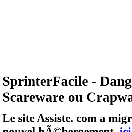
SprinterFacile - Dan
Scareware ou Crapwa
Le site Assiste. com a mi
nouvel hÃ©bergement,
ici