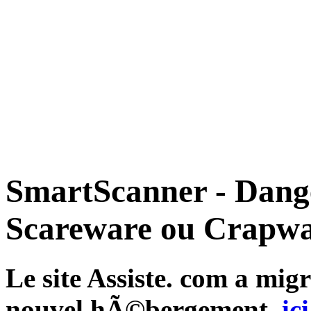
SmartScanner - Dange
Scareware ou Crapwa
Le site Assiste. com a mi
nouvel hÃ©bergement,
ici