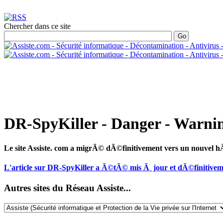
Chercher dans ce site
DR-SpyKiller - Danger - Warni
Le site Assiste. com a migrÃ© dÃ©finitivement vers un nouvel
L'article sur DR-SpyKiller a Ã©tÃ© mis Ã jour et dÃ©finitive
Autres sites du Réseau Assiste...