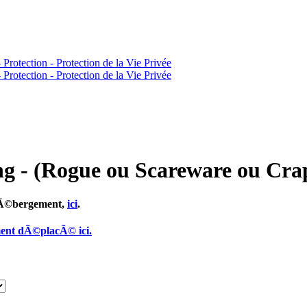
ng - (Rogue ou Scareware ou Cra
 hÃ©bergement,
ici
.
ment dÃ©placÃ© ici.