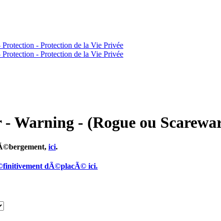
- Warning - (Rogue ou Scarewa
 hÃ©bergement,
ici
.
finitivement dÃ©placÃ© ici.