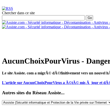
Chercher dans ce site
AucunChoixPourVirus - Danger 
Le site Assiste. com a migrÃ© dÃ©finitivement vers un nouvel
L'article sur AucunChoixPourVirus a Ã©tÃ© mis Ã jour et dÃ©
Autres sites du Réseau Assiste...