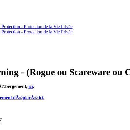
rning - (Rogue ou Scareware ou 
 hÃ©bergement,
ici
.
ivement dÃ©placÃ© ici.