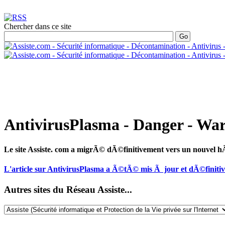
Chercher dans ce site
AntivirusPlasma - Danger - Wa
Le site Assiste. com a migrÃ© dÃ©finitivement vers un nouvel
L'article sur AntivirusPlasma a Ã©tÃ© mis Ã jour et dÃ©finit
Autres sites du Réseau Assiste...