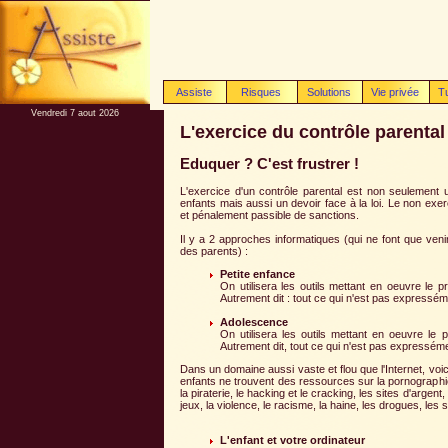
Assiste
Risques
Solutions
Vie privée
T
Vendredi 7 aout 2026
L'exercice du contrôle parental
Eduquer ? C'est frustrer !
L'exercice d'un contrôle parental est non seulement u
enfants mais aussi un devoir face à la loi. Le non exerc
et pénalement passible de sanctions.
Il y a 2 approches informatiques (qui ne font que ven
des parents) :
Petite enfance
On utilisera les outils mettant en oeuvre le pri
Autrement dit : tout ce qui n'est pas expresséme
Adolescence
On utilisera les outils mettant en oeuvre le pr
Autrement dit, tout ce qui n'est pas expresséme
Dans un domaine aussi vaste et flou que l'Internet, voi
enfants ne trouvent des ressources sur la pornographie, l
la piraterie, le hacking et le cracking, les sites d'arge
jeux, la violence, le racisme, la haine, les drogues, les
L'enfant et votre ordinateur