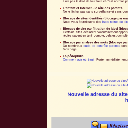
Il n'a pas le droit de tout faire et c'est normal,
L'enfant et Internet - le rôle des parents.
Ne le lâcher pas sans surveillance et sans cons
Blocage de sites identifiés (blocage par en
Nous vous fournissons des
listes noires de si
Blocage de site par filtration de label (blo
Certains sites déclarent volontairement apparte
réglés savent en tenir compte, cela est complète
Blocage par analyse des mots (blocage par
De nombreux
outils de contrôle parental
sont 
l'affichage.
La pédophilie.
Comment agir et réagir
. Porter immédiatement p
Nouvelle adresse du site
h