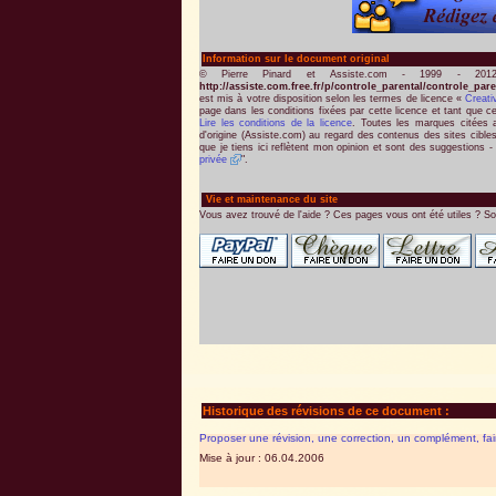
Information sur le document original
© Pierre Pinard et Assiste.com - 1999 - 201
http://assiste.com.free.fr/p/controle_parental/controle_par
est mis à votre disposition selon les termes de licence «
Creat
page dans les conditions fixées par cette licence et tant que ce
Lire les conditions de la licence
. Toutes les marques citées ap
d'origine (Assiste.com) au regard des contenus des sites cible
que je tiens ici reflètent mon opinion et sont des suggestions - l
privée
".
Vie et maintenance du site
Vous avez trouvé de l'aide ? Ces pages vous ont été utiles ? So
Historique des révisions de ce document :
Proposer une révision, une correction, un complément, fa
Mise à jour : 06.04.2006