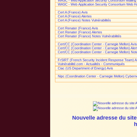
WASC - Web Application Security Consortium Mailing 
WASC - Web Application Security Consortium Web H
Cert A (France) Avis
Cert A (France) Alertes
Cert A (France) Notes Vulnérabilités
Cert Renater (France) Avis
Cert Renater (France) Alertes
Cert Renater (France) Notes Vulnérabilités
Cert/CC (Coordination Center - Carnegie Mellon) Avis
Cert/CC (Coordination Center - Carnegie Mellon) Aler
Cert/CC (Coordination Center - Carnegie Mellon) Note
FrSIRT (French Security Incident Response Team) Ale
Vulnérabilité.com
-
Actualités
-
Communiqués
Ciac (US Department of Energy) Avis
Nipc (Coordination Center - Carnegie Mellon) Cybern
Nouvelle adresse du site
h