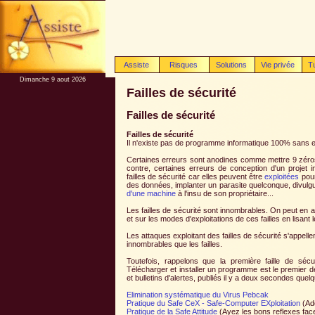
Assiste
Risques
Solutions
Vie privée
T
Dimanche 9 aout 2026
Failles de sécurité
Failles de sécurité
Failles de sécurité
Il n'existe pas de programme informatique 100% sans e
Certaines erreurs sont anodines comme mettre 9 zéros 
contre, certaines erreurs de conception d'un projet 
failles de sécurité car elles peuvent être
exploitées
pou
des données, implanter un parasite quelconque, divulg
d'une machine
à l'insu de son propriétaire...
Les failles de sécurité sont innombrables. On peut en
et sur les modes d'exploitations de ces failles en lisant 
Les attaques exploitant des failles de sécurité s'appell
innombrables que les failles.
Toutefois, rappelons que la première faille de sécur
Télécharger et installer un programme est le premier de
et bulletins d'alertes, publiés il y a deux secondes quel
Elimination systématique du Virus Pebcak
Pratique du Safe CeX - Safe-Computer EXploitation
(Ado
Pratique de la Safe Attitude
(Ayez les bons reflexes face