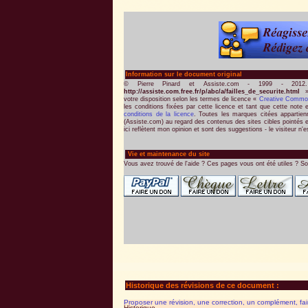
Information sur le document original
© Pierre Pinard et Assiste.com - 1999 - 2012
http://assiste.com.free.fr/p/abc/a/failles_de_securite.html
»
votre disposition selon les termes de licence «
Creative Commo
les conditions fixées par cette licence et tant que cette note 
conditions de la licence
. Toutes les marques citées appartienne
(Assiste.com) au regard des contenus des sites cibles pointés e
ici reflètent mon opinion et sont des suggestions - le visiteur n'e
Vie et maintenance du site
Vous avez trouvé de l'aide ? Ces pages vous ont été utiles ? So
Historique des révisions de ce document :
Proposer une révision, une correction, un complément, fa
Historique