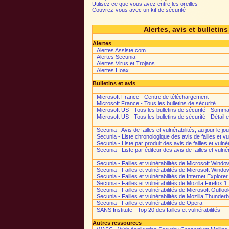
Utilisez ce que vous avez entre les oreilles
Couvrez-vous avec un kit de sécurité
Alertes, avis et bulletin
Alertes
Alertes Assiste.com
Alertes Secunia
Alertes Virus et Trojans
Alertes Hoax
Bulletins et avis
Microsoft France - Centre de téléchargement
Microsoft France - Tous les bulletins de sécurité
Microsoft US - Tous les bulletins de sécurité - Somma
Microsoft US - Tous les bulletins de sécurité - Détail 
Secunia - Avis de failles et vulnérabilités, au jour le jou
Secunia - Liste chronologique des avis de failles et vu
Secunia - Liste par produit des avis de failles et vulné
Secunia - Liste par éditeur des avis de failles et vulné
Secunia - Failles et vulnérabilités de Microsoft Win
Secunia - Failles et vulnérabilités de Microsoft Wind
Secunia - Failles et vulnérabilités de Internet Explorer
Secunia - Failles et vulnérabilités de Mozilla Firefox 1
Secunia - Failles et vulnérabilités de Microsoft Outlo
Secunia - Failles et vulnérabilités de Mozilla Thunderb
Secunia - Failles et vulnérabilités de Opera
SANS Institute - Top 20 des failles et vulnérabilités
Autres ressources