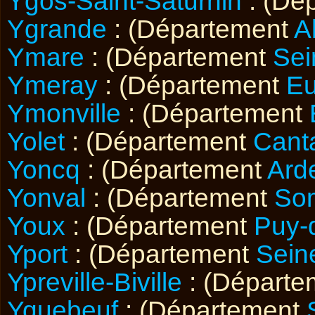
Ygos-Saint-Saturnin
: (Dé
Ygrande
: (Département
Al
Ymare
: (Département
Sei
Ymeray
: (Département
Eu
Ymonville
: (Département
Yolet
: (Département
Cant
Yoncq
: (Département
Ard
Yonval
: (Département
So
Youx
: (Département
Puy-
Yport
: (Département
Sein
Ypreville-Biville
: (Départ
Yquebeuf
: (Département