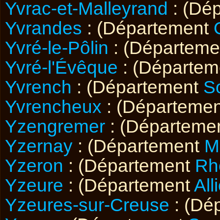
Yvrac-et-Malleyrand
: (Dé
Yvrandes
: (Département
Yvré-le-Pôlin
: (Départem
Yvré-l'Évêque
: (Départe
Yvrench
: (Département
S
Yvrencheux
: (Départeme
Yzengremer
: (Départeme
Yzernay
: (Département
M
Yzeron
: (Département
Rh
Yzeure
: (Département
All
Yzeures-sur-Creuse
: (Dé