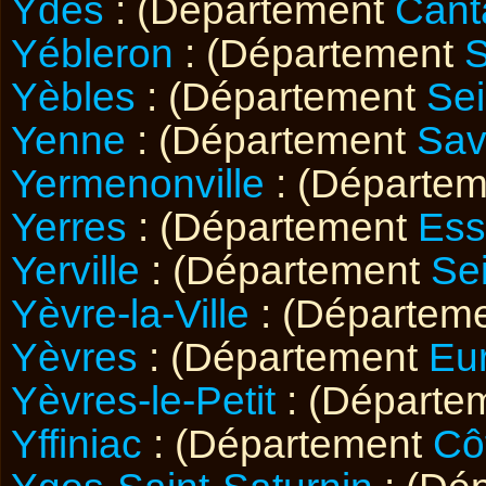
Ydes
: (Département
Cant
Yébleron
: (Département
S
Yèbles
: (Département
Se
Yenne
: (Département
Sav
Yermenonville
: (Départe
Yerres
: (Département
Ess
Yerville
: (Département
Se
Yèvre-la-Ville
: (Départem
Yèvres
: (Département
Eur
Yèvres-le-Petit
: (Départe
Yffiniac
: (Département
Cô