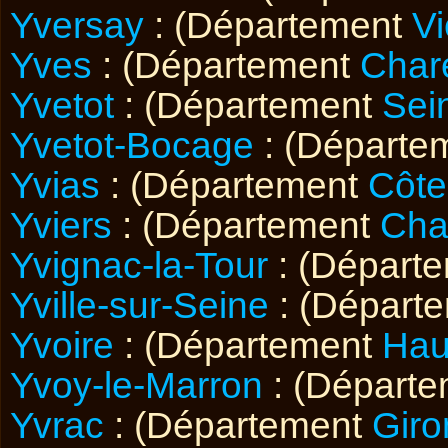
Yversay
: (Département
V
Yves
: (Département
Char
Yvetot
: (Département
Sei
Yvetot-Bocage
: (Départe
Yvias
: (Département
Côte
Yviers
: (Département
Cha
Yvignac-la-Tour
: (Départ
Yville-sur-Seine
: (Départ
Yvoire
: (Département
Hau
Yvoy-le-Marron
: (Départ
Yvrac
: (Département
Giro