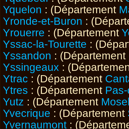
Yquelon
: (Département
M
Yronde-et-Buron
: (Dépar
Yrouerre
: (Département
Y
Yssac-la-Tourette
: (Dépa
Yssandon
: (Département
Yssingeaux
: (Départeme
Ytrac
: (Département
Cant
Ytres
: (Département
Pas-
Yutz
: (Département
Mosel
Yvecrique
: (Département
Yvernaumont
: (Départem