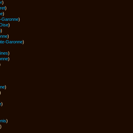
r
)
ret
)
ne
)
t-Garonne
)
Oise
)
n
)
onne
)
te-Garonne
)
ines
)
onne
)
)
rne
)
)
e
)
enis
)
)