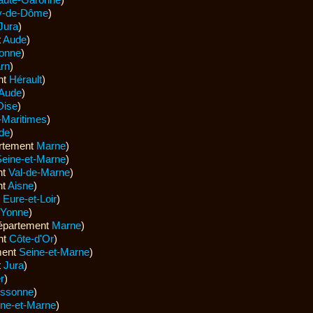
y-de-Dôme
)
Jura
)
t
Aude
)
onne
)
rn
)
nt
Hérault
)
Aude
)
Oise
)
-Maritimes
)
de
)
rtement
Marne
)
Seine-et-Marne
)
nt
Val-de-Marne
)
nt
Aisne
)
t
Eure-et-Loir
)
Yonne
)
épartement
Marne
)
nt
Côte-d'Or
)
ment
Seine-et-Marne
)
t
Jura
)
er
)
ssonne
)
ine-et-Marne
)