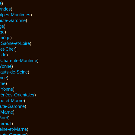
e
)
andes
)
Alpes-Maritimes
)
ute-Garonne
)
ge
)
ège
)
riège
)
t
Saône-et-Loire
)
-et-Cher
)
ude
)
t
Charente-Maritime
)
Yonne
)
auts-de-Seine
)
nne
)
rne
)
t
Yonne
)
rénées-Orientales
)
ne-et-Marne
)
ute-Garonne
)
-Marne
)
Gard
)
érault
)
eine-et-Marne
)
aute-Garonne
)