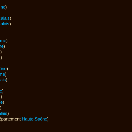
sne
)
alais
)
alais
)
mme
)
ne
)
e
)
s
)
ône
)
me
)
ais
)
e
)
s
)
e
)
)
lais
)
épartement
Haute-Saône
)