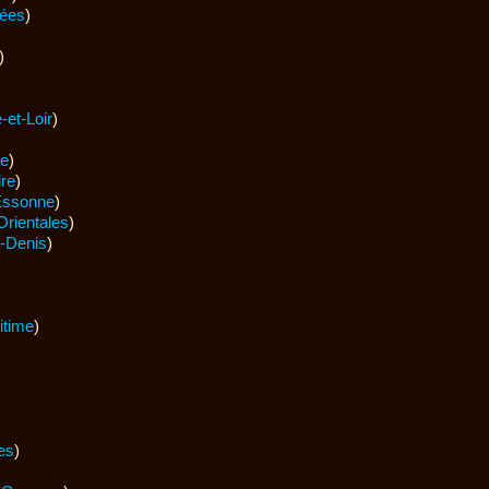
ées
)
)
-et-Loir
)
e
)
ire
)
Essonne
)
rientales
)
t-Denis
)
itime
)
es
)