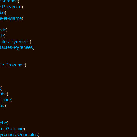
-Garonne
)
e-Provence
)
be
)
e-et-Marne
)
nde
)
de
)
utes-Pyrénées
)
Hautes-Pyrénées
)
te-Provence
)
e
)
ube
)
-Loire
)
bs
)
che
)
-et-Garonne
)
yrénées-Orientales
)