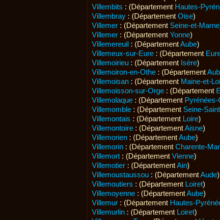
Villembits
: (Département
Hautes-Pyrén
Villembray
: (Département
Oise
)
Villemer
: (Département
Seine-et-Marne
Villemer
: (Département
Yonne
)
Villemereuil
: (Département
Aube
)
Villemeux-sur-Eure
: (Département
Eure
Villemoirieu
: (Département
Isère
)
Villemoiron-en-Othe
: (Département
Aub
Villemoisan
: (Département
Maine-et-Lo
Villemoisson-sur-Orge
: (Département
Villemolaque
: (Département
Pyrénées-O
Villemomble
: (Département
Seine-Sain
Villemontais
: (Département
Loire
)
Villemontoire
: (Département
Aisne
)
Villemorien
: (Département
Aube
)
Villemorin
: (Département
Charente-Mar
Villemort
: (Département
Vienne
)
Villemotier
: (Département
Ain
)
Villemoustaussou
: (Département
Aude
)
Villemoutiers
: (Département
Loiret
)
Villemoyenne
: (Département
Aube
)
Villemur
: (Département
Hautes-Pyréné
Villemurlin
: (Département
Loiret
)