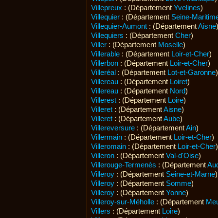
Villepreux
: (Département
Yvelines
)
Villequier
: (Département
Seine-Maritim
Villequier-Aumont
: (Département
Aisne
Villequiers
: (Département
Cher
)
Viller
: (Département
Moselle
)
Villerable
: (Département
Loir-et-Cher
)
Villerbon
: (Département
Loir-et-Cher
)
Villeréal
: (Département
Lot-et-Garonne
)
Villereau
: (Département
Loiret
)
Villereau
: (Département
Nord
)
Villerest
: (Département
Loire
)
Villeret
: (Département
Aisne
)
Villeret
: (Département
Aube
)
Villereversure
: (Département
Ain
)
Villermain
: (Département
Loir-et-Cher
)
Villeromain
: (Département
Loir-et-Cher
)
Villeron
: (Département
Val-d'Oise
)
Villerouge-Termenès
: (Département
Au
Villeroy
: (Département
Seine-et-Marne
)
Villeroy
: (Département
Somme
)
Villeroy
: (Département
Yonne
)
Villeroy-sur-Méholle
: (Département
Me
Villers
: (Département
Loire
)