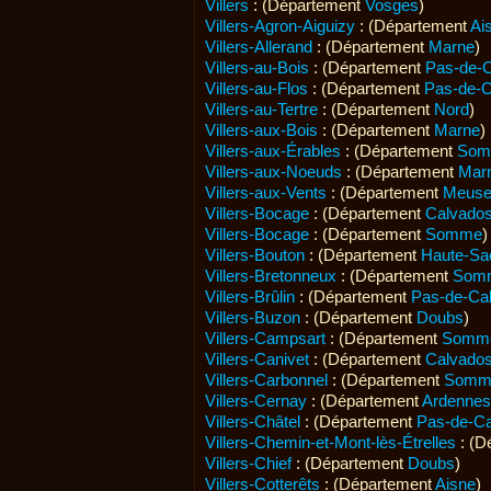
Villers
: (Département
Vosges
)
Villers-Agron-Aiguizy
: (Département
Ai
Villers-Allerand
: (Département
Marne
)
Villers-au-Bois
: (Département
Pas-de-C
Villers-au-Flos
: (Département
Pas-de-C
Villers-au-Tertre
: (Département
Nord
)
Villers-aux-Bois
: (Département
Marne
)
Villers-aux-Érables
: (Département
So
Villers-aux-Noeuds
: (Département
Mar
Villers-aux-Vents
: (Département
Meus
Villers-Bocage
: (Département
Calvado
Villers-Bocage
: (Département
Somme
)
Villers-Bouton
: (Département
Haute-Sa
Villers-Bretonneux
: (Département
Som
Villers-Brûlin
: (Département
Pas-de-Cal
Villers-Buzon
: (Département
Doubs
)
Villers-Campsart
: (Département
Somm
Villers-Canivet
: (Département
Calvado
Villers-Carbonnel
: (Département
Somm
Villers-Cernay
: (Département
Ardennes
Villers-Châtel
: (Département
Pas-de-Ca
Villers-Chemin-et-Mont-lès-Étrelles
: (D
Villers-Chief
: (Département
Doubs
)
Villers-Cotterêts
: (Département
Aisne
)