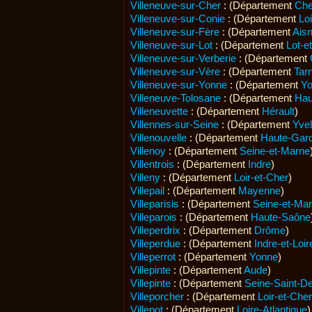
Villeneuve-sur-Cher
: (Département
Che
Villeneuve-sur-Conie
: (Département
Loi
Villeneuve-sur-Fère
: (Département
Ais
Villeneuve-sur-Lot
: (Département
Lot-e
Villeneuve-sur-Verberie
: (Département
Villeneuve-sur-Vère
: (Département
Tar
Villeneuve-sur-Yonne
: (Département
Y
Villeneuve-Tolosane
: (Département
Hau
Villeneuvette
: (Département
Hérault
)
Villennes-sur-Seine
: (Département
Yvel
Villenouvelle
: (Département
Haute-Gar
Villenoy
: (Département
Seine-et-Marne
Villentrois
: (Département
Indre
)
Villeny
: (Département
Loir-et-Cher
)
Villepail
: (Département
Mayenne
)
Villeparisis
: (Département
Seine-et-Ma
Villeparois
: (Département
Haute-Saône
Villeperdrix
: (Département
Drôme
)
Villeperdue
: (Département
Indre-et-Loir
Villeperrot
: (Département
Yonne
)
Villepinte
: (Département
Aude
)
Villepinte
: (Département
Seine-Saint-D
Villeporcher
: (Département
Loir-et-Cher
Villepot
: (Département
Loire-Atlantique
)