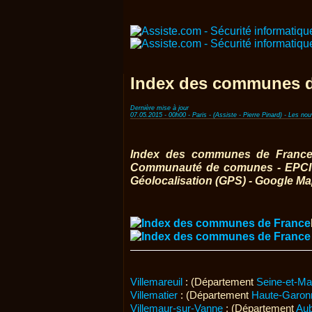
Index des communes d
Dernière mise à jour
07.05.2015 - 00h00 - Paris - (Assiste - Pierre Pinard) - Les n
Index des communes de France -
Communauté de comunes - EPCI -
Géolocalisation (GPS) - Google Map
Villemareuil
: (Département
Seine-et-Ma
Villematier
: (Département
Haute-Garon
Villemaur-sur-Vanne
: (Département
Au