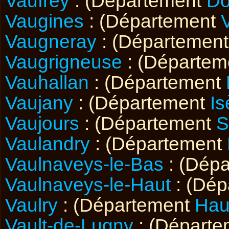
Vaufrey
: (Département
Do
Vaugines
: (Département
Vaugneray
: (Départemen
Vaugrigneuse
: (Départe
Vauhallan
: (Département
Vaujany
: (Département
Is
Vaujours
: (Département
S
Vaulandry
: (Département
Vaulnaveys-le-Bas
: (Dép
Vaulnaveys-le-Haut
: (Dé
Vaulry
: (Département
Hau
Vault-de-Lugny
: (Départ