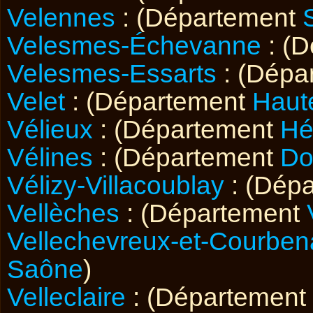
Velennes
: (Département
Velesmes-Échevanne
: (
Velesmes-Essarts
: (Dépa
Velet
: (Département
Haut
Vélieux
: (Département
Hé
Vélines
: (Département
Do
Vélizy-Villacoublay
: (Dép
Vellèches
: (Département
Vellechevreux-et-Courbe
Saône
)
Velleclaire
: (Département