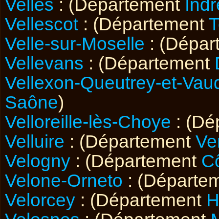
Velles
: (Département
Indr
Vellescot
: (Département
T
Velle-sur-Moselle
: (Dépa
Vellevans
: (Département
Vellexon-Queutrey-et-Vau
Saône
)
Velloreille-lès-Choye
: (Dé
Velluire
: (Département
Ve
Velogny
: (Département
Cô
Velone-Orneto
: (Départe
Velorcey
: (Département
H