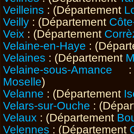
Veilleins
: (Département
Lo
Veilly
: (Département
Côte
Veix
: (Département
Corrè
Velaine-en-Haye
: (Dépar
Velaines
: (Département
M
Velaine-sous-Amance
: 
Moselle
)
Velanne
: (Département
Is
Velars-sur-Ouche
: (Dépa
Velaux
: (Département
Bo
Velennes
: (Département