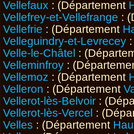
Vellefaux
: (Département
Vellefrey-et-Vellefrange
: 
Vellefrie
: (Département
H
Velleguindry-et-Levrecey
:
Velle-le-Châtel
: (Départe
Velleminfroy
: (Départeme
Vellemoz
: (Département
Velleron
: (Département
V
Vellerot-lès-Belvoir
: (Dép
Vellerot-lès-Vercel
: (Dépa
Velles
: (Département
Hau