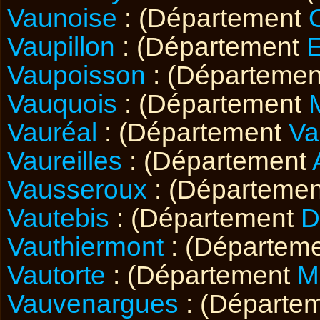
Vaunoise
: (Département
Vaupillon
: (Département
E
Vaupoisson
: (Départeme
Vauquois
: (Département
Vauréal
: (Département
Va
Vaureilles
: (Département
Vausseroux
: (Départeme
Vautebis
: (Département
D
Vauthiermont
: (Départem
Vautorte
: (Département
M
Vauvenargues
: (Départe