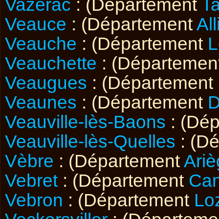
Vazerac
: (Département
T
Veauce
: (Département
All
Veauche
: (Département
L
Veauchette
: (Départemen
Veaugues
: (Département
Veaunes
: (Département
D
Veauville-lès-Baons
: (Dé
Veauville-lès-Quelles
: (D
Vèbre
: (Département
Ariè
Vebret
: (Département
Can
Vebron
: (Département
Lo