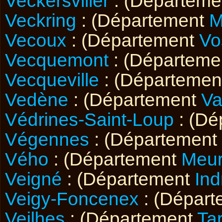
Veckersviller
: (Départem
Veckring
: (Département
M
Vecoux
: (Département
Vo
Vecquemont
: (Départem
Vecqueville
: (Départeme
Vedène
: (Département
Va
Védrines-Saint-Loup
: (Dé
Végennes
: (Département
Vého
: (Département
Meur
Veigné
: (Département
Ind
Veigy-Foncenex
: (Dépar
Veilhes
: (Département
Ta