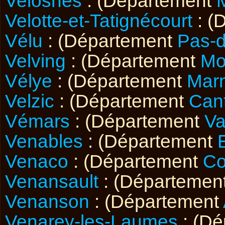
Velosnes
: (Département
Velotte-et-Tatignécourt
: (
Vélu
: (Département
Pas-d
Velving
: (Département
Mo
Vélye
: (Département
Mar
Velzic
: (Département
Cant
Vémars
: (Département
Va
Venables
: (Département
Venaco
: (Département
Co
Venansault
: (Départemen
Venanson
: (Département
Venarey-les-Laumes
: (D