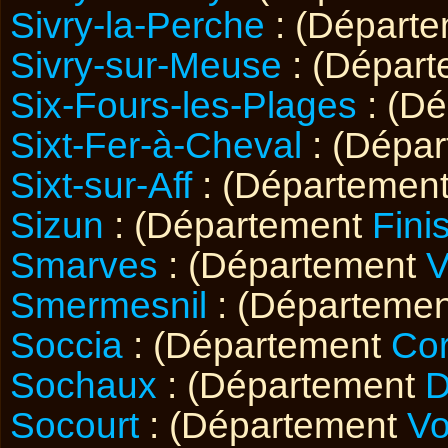
Sivry-la-Perche
: (Départ
Sivry-sur-Meuse
: (Dépar
Six-Fours-les-Plages
: (D
Sixt-Fer-à-Cheval
: (Dépa
Sixt-sur-Aff
: (Départemen
Sizun
: (Département
Fini
Smarves
: (Département
V
Smermesnil
: (Départeme
Soccia
: (Département
Co
Sochaux
: (Département
D
Socourt
: (Département
V