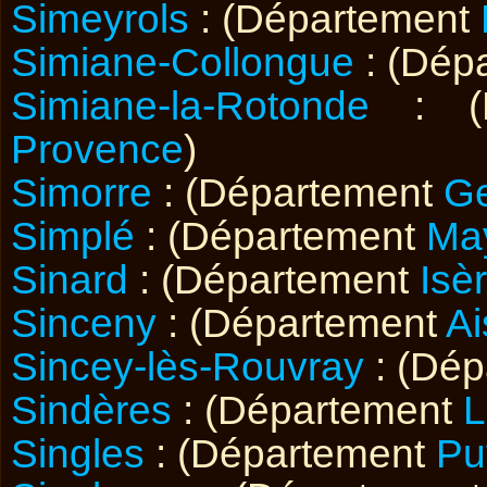
Simeyrols
: (Département
Simiane-Collongue
: (Dép
Simiane-la-Rotonde
: (D
Provence
)
Simorre
: (Département
G
Simplé
: (Département
Ma
Sinard
: (Département
Isè
Sinceny
: (Département
Ai
Sincey-lès-Rouvray
: (Dé
Sindères
: (Département
L
Singles
: (Département
Pu