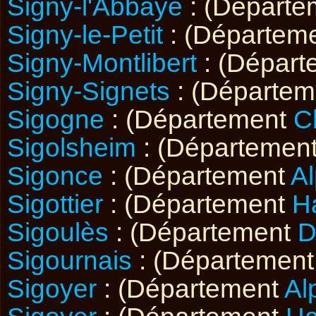
Signy-l'Abbaye
: (Départ
Signy-le-Petit
: (Départem
Signy-Montlibert
: (Dépar
Signy-Signets
: (Départe
Sigogne
: (Département
C
Sigolsheim
: (Départemen
Sigonce
: (Département
A
Sigottier
: (Département
H
Sigoulès
: (Département
D
Sigournais
: (Départemen
Sigoyer
: (Département
Al