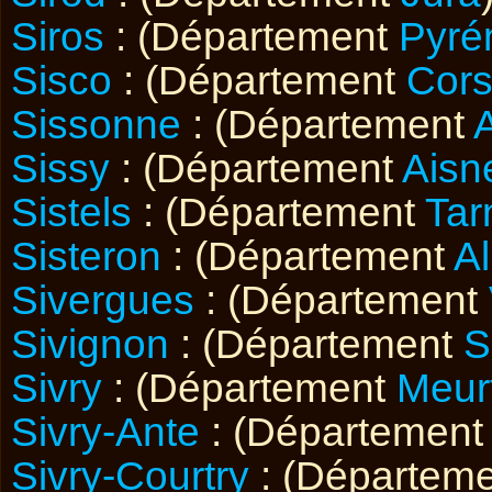
Siros
: (Département
Pyré
Sisco
: (Département
Cor
Sissonne
: (Département
Sissy
: (Département
Aisn
Sistels
: (Département
Tar
Sisteron
: (Département
A
Sivergues
: (Département
Sivignon
: (Département
S
Sivry
: (Département
Meur
Sivry-Ante
: (Départemen
Sivry-Courtry
: (Départem