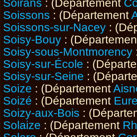
Soirans
: (Département
Cô
Soissons
: (Département
A
Soissons-sur-Nacey
: (Dé
Soisy-Bouy
: (Départeme
Soisy-sous-Montmorency
Soisy-sur-École
: (Départ
Soisy-sur-Seine
: (Départ
Soize
: (Département
Aisn
Soizé
: (Département
Eure
Soizy-aux-Bois
: (Départ
Solaize
: (Département
Rh