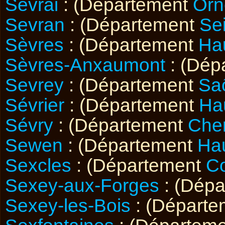
Sevrai
: (Département
Orn
Sevran
: (Département
Se
Sèvres
: (Département
Ha
Sèvres-Anxaumont
: (Dép
Sevrey
: (Département
Saô
Sévrier
: (Département
Ha
Sévry
: (Département
Che
Sewen
: (Département
Ha
Sexcles
: (Département
Co
Sexey-aux-Forges
: (Dép
Sexey-les-Bois
: (Départ