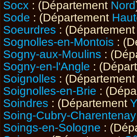
Socx
: (Département
Nord
Sode
: (Département
Haut
Soeurdres
: (Départemen
Sognolles-en-Montois
: (
Sogny-aux-Moulins
: (Dép
Sogny-en-l'Angle
: (Dépar
Soignolles
: (Départemen
Soignolles-en-Brie
: (Dép
Soindres
: (Département
Y
Soing-Cubry-Charentenay
Soings-en-Sologne
: (Dép