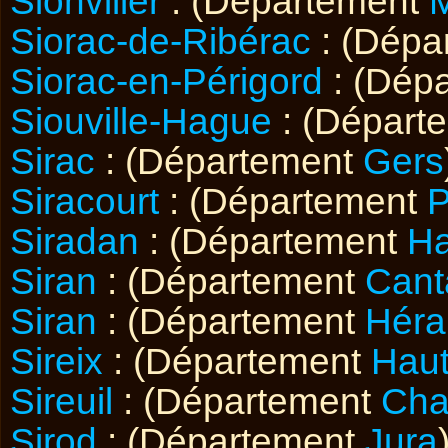
Sionviller
: (Département
M
Siorac-de-Ribérac
: (Dépa
Siorac-en-Périgord
: (Dép
Siouville-Hague
: (Départ
Sirac
: (Département
Gers
Siracourt
: (Département
P
Siradan
: (Département
Ha
Siran
: (Département
Cant
Siran
: (Département
Héra
Sireix
: (Département
Hau
Sireuil
: (Département
Cha
Sirod
: (Département
Jura