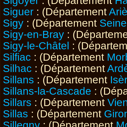
Sigoyer
: (Département
Ha
Siguer
: (Département
Ari
Sigy
: (Département
Seine
Sigy-en-Bray
: (Départem
Sigy-le-Châtel
: (Départe
Silfiac
: (Département
Mor
Silhac
: (Département
Ard
Sillans
: (Département
Isè
Sillans-la-Cascade
: (Dép
Sillars
: (Département
Vie
Sillas
: (Département
Giro
Sillegny
: (Département
Mo