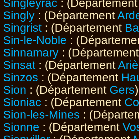
Singleyrac
: (Départemen
Singly
: (Département
Ard
Singrist
: (Département
Ba
Sin-le-Noble
: (Départeme
Sinnamary
: (Départemen
Sinsat
: (Département
Ari
Sinzos
: (Département
Ha
Sion
: (Département
Gers
)
Sioniac
: (Département
Co
Sion-les-Mines
: (Départ
Sionne
: (Département
Vo