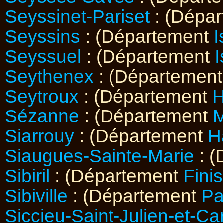
Seyssinet-Pariset
: (Dépa
Seyssins
: (Département
I
Seyssuel
: (Département
I
Seythenex
: (Départemen
Seytroux
: (Département
H
Sézanne
: (Département
Siarrouy
: (Département
H
Siaugues-Sainte-Marie
: (
Sibiril
: (Département
Finis
Sibiville
: (Département
Pa
Siccieu-Saint-Julien-et-Ca