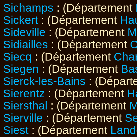
Sichamps
: (Département
Sickert
: (Département
Hau
Sideville
: (Département
M
Sidiailles
: (Département
C
Siecq
: (Département
Char
Siegen
: (Département
Ba
Sierck-les-Bains
: (Dépar
Sierentz
: (Département
H
Siersthal
: (Département
M
Sierville
: (Département
Se
Siest
: (Département
Land