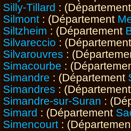
Silly-Tillard
: (Départemen
Silmont
: (Département
Me
Siltzheim
: (Département
Silvareccio
: (Départemen
Silvarouvres
: (Départeme
Simacourbe
: (Départeme
Simandre
: (Département
Simandres
: (Départemen
Simandre-sur-Suran
: (Dé
Simard
: (Département
Sa
Simencourt
: (Départemen