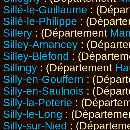
Sillé-le-Guillaume
: (Dépa
Sillé-le-Philippe
: (Départ
Sillery
: (Département
Mar
Silley-Amancey
: (Départ
Silley-Bléfond
: (Départe
Sillingy
: (Département
Ha
Silly-en-Gouffern
: (Dépar
Silly-en-Saulnois
: (Dépar
Silly-la-Poterie
: (Départe
Silly-le-Long
: (Départeme
Silly-sur-Nied
: (Départem