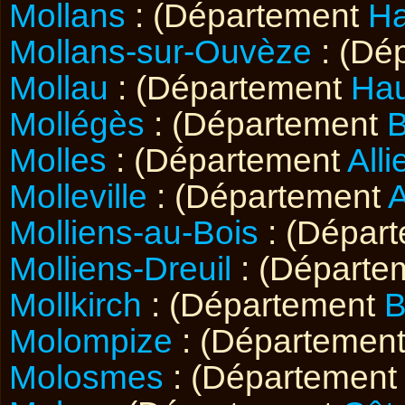
Mollans
: (Département
Ha
Mollans-sur-Ouvèze
: (Dé
Mollau
: (Département
Hau
Mollégès
: (Département
Molles
: (Département
Alli
Molleville
: (Département
Molliens-au-Bois
: (Dépar
Molliens-Dreuil
: (Départe
Mollkirch
: (Département
B
Molompize
: (Départemen
Molosmes
: (Département