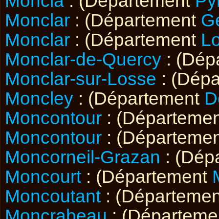
Moncla
: (Département
Py
Monclar
: (Département
G
Monclar
: (Département
Lo
Monclar-de-Quercy
: (Dép
Monclar-sur-Losse
: (Dép
Moncley
: (Département
D
Moncontour
: (Départeme
Moncontour
: (Départeme
Moncorneil-Grazan
: (Dép
Moncourt
: (Département
Moncoutant
: (Départeme
Moncrabeau
: (Départem