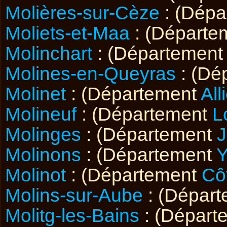
Molières-sur-Cèze
: (Dép
Moliets-et-Maa
: (Départe
Molinchart
: (Département
Molines-en-Queyras
: (Dé
Molinet
: (Département
All
Molineuf
: (Département
L
Molinges
: (Département
J
Molinons
: (Département
Molinot
: (Département
Cô
Molins-sur-Aube
: (Dépar
Molitg-les-Bains
: (Départ