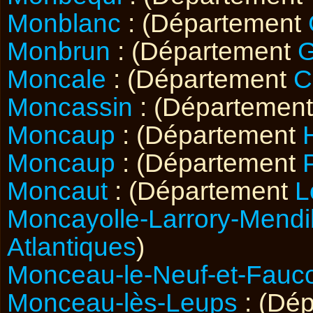
Monblanc
: (Département
Monbrun
: (Département
G
Moncale
: (Département
C
Moncassin
: (Départemen
Moncaup
: (Département
Moncaup
: (Département
Moncaut
: (Département
L
Moncayolle-Larrory-Mendi
Atlantiques
)
Monceau-le-Neuf-et-Fauc
Monceau-lès-Leups
: (Dé