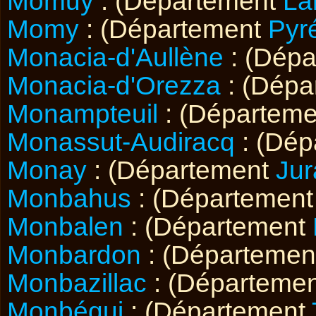
Momuy
: (Département
La
Momy
: (Département
Pyr
Monacia-d'Aullène
: (Dép
Monacia-d'Orezza
: (Dépa
Monampteuil
: (Départem
Monassut-Audiracq
: (Dép
Monay
: (Département
Jur
Monbahus
: (Départemen
Monbalen
: (Département
Monbardon
: (Départeme
Monbazillac
: (Départeme
Monbéqui
: (Département