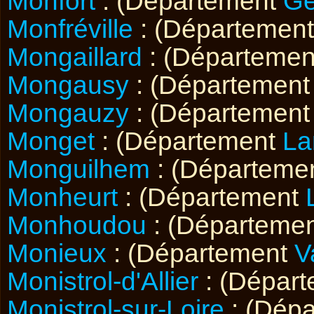
Monfort
: (Département
Ge
Monfréville
: (Départemen
Mongaillard
: (Départeme
Mongausy
: (Départemen
Mongauzy
: (Départemen
Monget
: (Département
La
Monguilhem
: (Départeme
Monheurt
: (Département
Monhoudou
: (Départeme
Monieux
: (Département
V
Monistrol-d'Allier
: (Dépar
Monistrol-sur-Loire
: (Dép