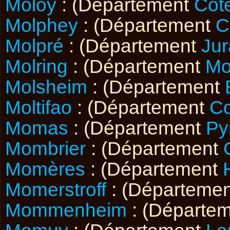
Moloy
: (Département
Côt
Molphey
: (Département
C
Molpré
: (Département
Jur
Molring
: (Département
Mo
Molsheim
: (Département
Moltifao
: (Département
Co
Momas
: (Département
Py
Mombrier
: (Département
Momères
: (Département
Momerstroff
: (Départeme
Mommenheim
: (Départe