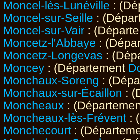
Moncel-lès-Lunéville
: (Dé
Moncel-sur-Seille
: (Dépa
Moncel-sur-Vair
: (Départ
Moncetz-l'Abbaye
: (Dépa
Moncetz-Longevas
: (Dép
Moncey
: (Département
D
Monchaux-Soreng
: (Dép
Monchaux-sur-Écaillon
: 
Moncheaux
: (Départeme
Moncheaux-lès-Frévent
: 
Monchecourt
: (Départem