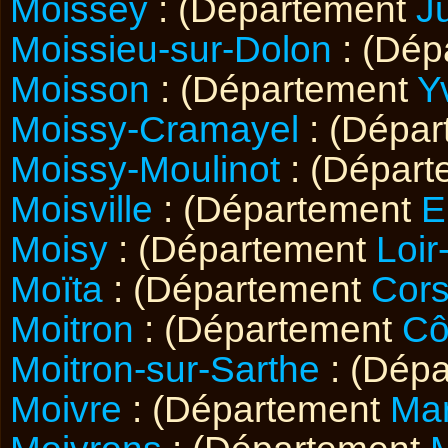
Moissey
: (Département
J
Moissieu-sur-Dolon
: (Dép
Moisson
: (Département
Y
Moissy-Cramayel
: (Dépa
Moissy-Moulinot
: (Dépar
Moisville
: (Département
E
Moisy
: (Département
Loir
Moïta
: (Département
Cor
Moitron
: (Département
Cô
Moitron-sur-Sarthe
: (Dép
Moivre
: (Département
Ma