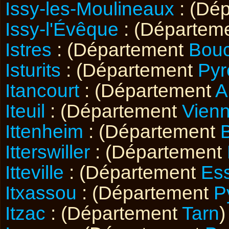
Issy-les-Moulineaux
: (Dé
Issy-l'Évêque
: (Départem
Istres
: (Département
Bou
Isturits
: (Département
Pyr
Itancourt
: (Département
A
Iteuil
: (Département
Vien
Ittenheim
: (Département
Itterswiller
: (Département
Itteville
: (Département
Es
Itxassou
: (Département
P
Itzac
: (Département
Tarn
)