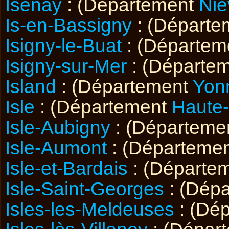
Isenay
: (Département
Niè
Is-en-Bassigny
: (Départ
Isigny-le-Buat
: (Départe
Isigny-sur-Mer
: (Départe
Island
: (Département
Yon
Isle
: (Département
Haute
Isle-Aubigny
: (Départeme
Isle-Aumont
: (Départeme
Isle-et-Bardais
: (Départe
Isle-Saint-Georges
: (Dép
Isles-les-Meldeuses
: (Dé