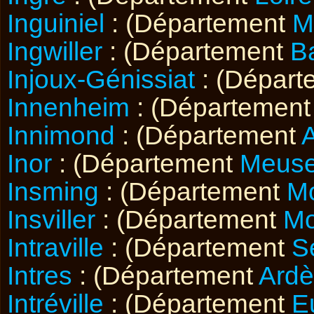
Inguiniel
: (Département
M
Ingwiller
: (Département
B
Injoux-Génissiat
: (Dépar
Innenheim
: (Départemen
Innimond
: (Département
A
Inor
: (Département
Meus
Insming
: (Département
Mo
Insviller
: (Département
Mo
Intraville
: (Département
S
Intres
: (Département
Ard
Intréville
: (Département
E