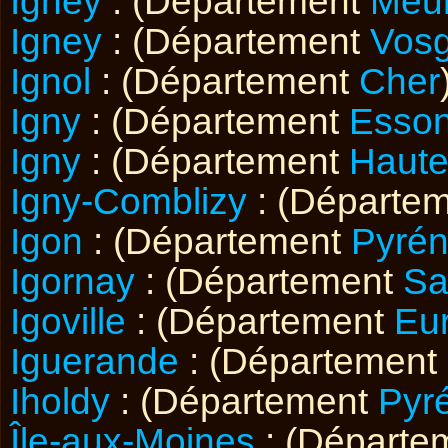
Igney
: (Département
Meur
Igney
: (Département
Vos
Ignol
: (Département
Cher
Igny
: (Département
Esso
Igny
: (Département
Haut
Igny-Comblizy
: (Départe
Igon
: (Département
Pyrén
Igornay
: (Département
Sa
Igoville
: (Département
Eu
Iguerande
: (Département
Iholdy
: (Département
Pyr
Île-aux-Moines
: (Départe