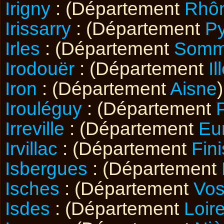
Irigny
: (Département
Rhô
Irissarry
: (Département
Py
Irles
: (Département
Som
Irodouër
: (Département
Il
Iron
: (Département
Aisne
)
Irouléguy
: (Département
Irreville
: (Département
Eu
Irvillac
: (Département
Fini
Isbergues
: (Département
Isches
: (Département
Vo
Isdes
: (Département
Loire