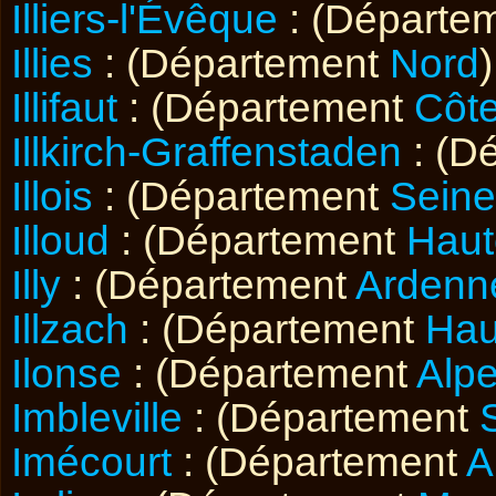
Illiers-l'Évêque
: (Départe
Illies
: (Département
Nord
)
Illifaut
: (Département
Côte
Illkirch-Graffenstaden
: (D
Illois
: (Département
Seine
Illoud
: (Département
Haut
Illy
: (Département
Ardenn
Illzach
: (Département
Hau
Ilonse
: (Département
Alpe
Imbleville
: (Département
Imécourt
: (Département
A