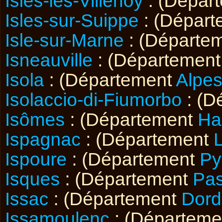
Isles-lès-Villenoy
: (Dépar
Isles-sur-Suippe
: (Dépar
Isle-sur-Marne
: (Départe
Isneauville
: (Départemen
Isola
: (Département
Alpes
Isolaccio-di-Fiumorbo
: (D
Isômes
: (Département
Ha
Ispagnac
: (Département
Ispoure
: (Département
Py
Isques
: (Département
Pas
Issac
: (Département
Dor
Issamoulenc
: (Départem