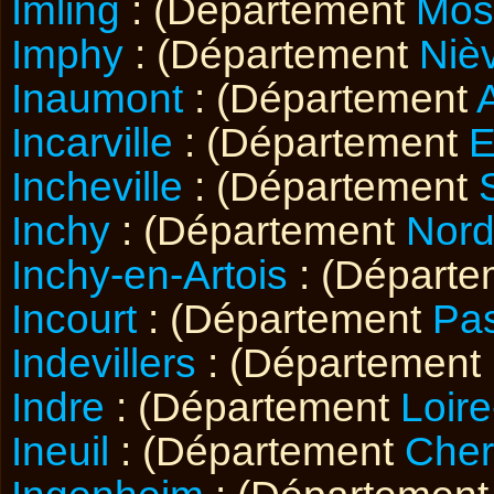
Imling
: (Département
Mos
Imphy
: (Département
Niè
Inaumont
: (Département
Incarville
: (Département
E
Incheville
: (Département
Inchy
: (Département
Nor
Inchy-en-Artois
: (Départ
Incourt
: (Département
Pas
Indevillers
: (Département
Indre
: (Département
Loire
Ineuil
: (Département
Cher