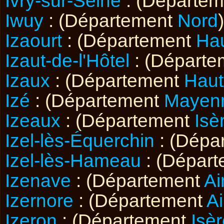
Ivry-sur-Seine
: (Départe
Iwuy
: (Département
Nord
)
Izaourt
: (Département
Ha
Izaut-de-l'Hôtel
: (Départ
Izaux
: (Département
Haut
Izé
: (Département
Mayen
Izeaux
: (Département
Isè
Izel-lès-Équerchin
: (Dépa
Izel-lès-Hameau
: (Dépar
Izenave
: (Département
Ai
Izernore
: (Département
A
Izeron
: (Département
Isè