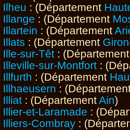
Ilheu
: (Département
Haut
Illange
: (Département
Mos
Illartein
: (Département
Ar
Illats
: (Département
Giro
Ille-sur-Têt
: (Départemen
Illeville-sur-Montfort
: (Dép
Illfurth
: (Département
Hau
Illhaeusern
: (Départemen
Illiat
: (Département
Ain
)
Illier-et-Laramade
: (Dépa
Illiers-Combray
: (Départ