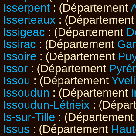
Isserpent
: (Département
A
Isserteaux
: (Départemen
Issigeac
: (Département
D
Issirac
: (Département
Ga
Issoire
: (Département
Pu
Issor
: (Département
Pyrén
Issou
: (Département
Yvel
Issoudun
: (Département
I
Issoudun-Létrieix
: (Dépa
Is-sur-Tille
: (Départemen
Issus
: (Département
Haut