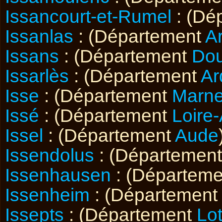
Issancourt-et-Rumel
: (Dé
Issanlas
: (Département
A
Issans
: (Département
Do
Issarlès
: (Département
Ar
Isse
: (Département
Marn
Issé
: (Département
Loire-
Issel
: (Département
Aude
Issendolus
: (Départemen
Issenhausen
: (Départem
Issenheim
: (Départemen
Issepts
: (Département
Lo