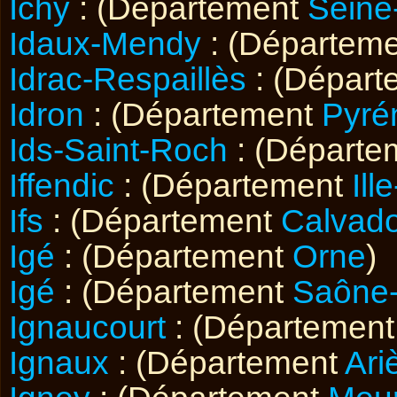
Ichy
: (Département
Seine
Idaux-Mendy
: (Départem
Idrac-Respaillès
: (Dépar
Idron
: (Département
Pyré
Ids-Saint-Roch
: (Départ
Iffendic
: (Département
Ill
Ifs
: (Département
Calvad
Igé
: (Département
Orne
)
Igé
: (Département
Saône-
Ignaucourt
: (Départemen
Ignaux
: (Département
Ari