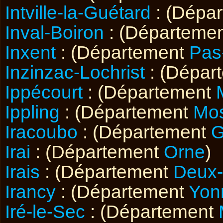
Intville-la-Guétard
: (Dépa
Inval-Boiron
: (Départeme
Inxent
: (Département
Pas
Inzinzac-Lochrist
: (Dépar
Ippécourt
: (Département
Ippling
: (Département
Mos
Iracoubo
: (Département
G
Irai
: (Département
Orne
)
Irais
: (Département
Deux-
Irancy
: (Département
Yon
Iré-le-Sec
: (Département