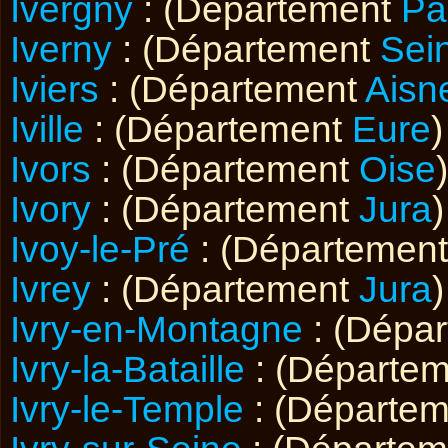
Ivergny
: (Département
Pa
Iverny
: (Département
Sei
Iviers
: (Département
Aisn
Iville
: (Département
Eure
)
Ivors
: (Département
Oise
)
Ivory
: (Département
Jura
)
Ivoy-le-Pré
: (Départemen
Ivrey
: (Département
Jura
)
Ivry-en-Montagne
: (Dépa
Ivry-la-Bataille
: (Départe
Ivry-le-Temple
: (Départe