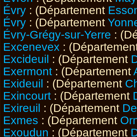
Évry
: (Département
Esso
Évry
: (Département
Yonn
Évry-Grégy-sur-Yerre
: (D
Excenevex
: (Départemen
Excideuil
: (Département
Exermont
: (Département
Exideuil
: (Département
Ch
Exincourt
: (Département
Exireuil
: (Département
De
Exmes
: (Département
Or
Exoudun
: (Département
D