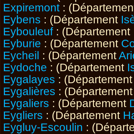
Expiremont
: (Départemen
Eybens
: (Département
Is
Eybouleuf
: (Département
Eyburie
: (Département
Co
Eycheil
: (Département
Ar
Eydoche
: (Département
I
Eygalayes
: (Départemen
Eygalières
: (Départemen
Eygaliers
: (Département
Eygliers
: (Département
H
Eygluy-Escoulin
: (Dépar