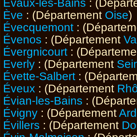
Évaux-les-Bains
: (Dépar
Ève
: (Département
Oise
)
Évecquemont
: (Départe
Évenos
: (Département
Va
Évergnicourt
: (Départeme
Everly
: (Département
Sei
Évette-Salbert
: (Départe
Éveux
: (Département
Rh
Évian-les-Bains
: (Départ
Évigny
: (Département
Ar
Évillers
: (Département
Do