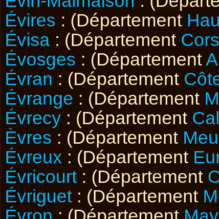
Évin-Malmaison
: (Dépar
Évires
: (Département
Hau
Évisa
: (Département
Cor
Évosges
: (Département
A
Évran
: (Département
Côt
Évrange
: (Département
M
Évrecy
: (Département
Ca
Èvres
: (Département
Meu
Évreux
: (Département
Eu
Évricourt
: (Département
O
Évriguet
: (Département
M
Évron
: (Département
May