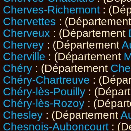
Cherves-Richemont
: (Dé
Chervettes
: (Départemen
Cherveux
: (Département
Chervey
: (Département
A
Cherville
: (Département
M
Chéry
: (Département
Che
Chéry-Chartreuve
: (Dépa
Chéry-lès-Pouilly
: (Dépar
Chéry-lès-Rozoy
: (Dépar
Chesley
: (Département
A
Chesnois-Auboncourt
: (D