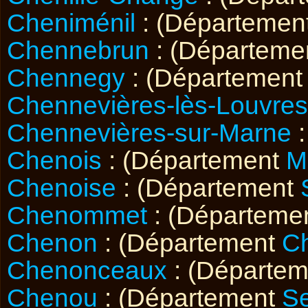
Cheniménil
: (Départemen
Chennebrun
: (Départeme
Chennegy
: (Département
Chennevières-lès-Louvres
Chennevières-sur-Marne
:
Chenois
: (Département
M
Chenoise
: (Département
Chenommet
: (Départeme
Chenon
: (Département
C
Chenonceaux
: (Départe
Chenou
: (Département
Se