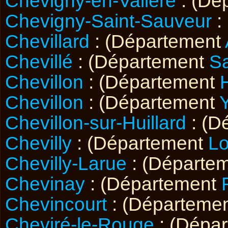
Chevigny-en-Valière
: (Dé
Chevigny-Saint-Sauveur
:
Chevillard
: (Département
Chevillé
: (Département
Sa
Chevillon
: (Département
Chevillon
: (Département
Chevillon-sur-Huillard
: (D
Chevilly
: (Département
Lo
Chevilly-Larue
: (Départe
Chevinay
: (Département
Chevincourt
: (Départeme
Cheviré-le-Rouge
: (Dépa