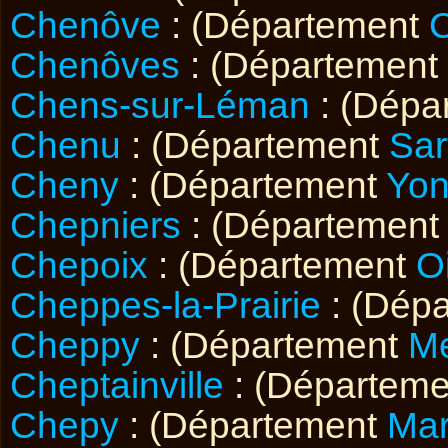
Chenôve
: (Département
C
Chenôves
: (Département
Chens-sur-Léman
: (Dépa
Chenu
: (Département
Sar
Cheny
: (Département
Yo
Chepniers
: (Départemen
Chepoix
: (Département
O
Cheppes-la-Prairie
: (Dép
Cheppy
: (Département
M
Cheptainville
: (Départem
Chepy
: (Département
Ma