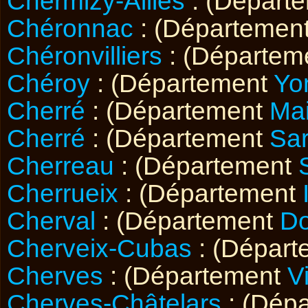
Chermizy-Ailles
: (Départ
Chéronnac
: (Départemen
Chéronvilliers
: (Départem
Chéroy
: (Département
Yo
Cherré
: (Département
Mai
Cherré
: (Département
Sar
Cherreau
: (Département
Cherrueix
: (Département
Cherval
: (Département
D
Cherveix-Cubas
: (Dépar
Cherves
: (Département
V
Cherves-Châtelars
: (Dép