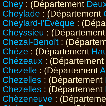
Chey
: (Département
Deux
Cheylade
: (Département
Cheylard-l'Évêque
: (Dép
Cheyssieu
: (Départemen
Chezal-Benoît
: (Départe
Chèze
: (Département
Hau
Chézeaux
: (Département
Chezelle
: (Département
A
Chezelles
: (Département
Chezelles
: (Département
Chèzeneuve
: (Départem