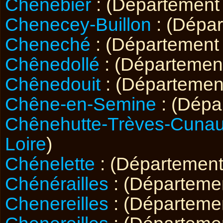
Chenebier
: (Départemen
Chenecey-Buillon
: (Dépa
Cheneché
: (Départemen
Chênedollé
: (Départeme
Chênedouit
: (Départeme
Chêne-en-Semine
: (Dépa
Chênehutte-Trèves-Cunau
Loire
)
Chénelette
: (Départemen
Chénérailles
: (Départeme
Chenereilles
: (Départeme