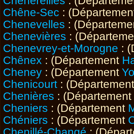
Chenereilles
: (Départeme
Chêne-Sec
: (Départemen
Chenevelles
: (Départeme
Chenevières
: (Départem
Chenevrey-et-Morogne
: 
Chênex
: (Département
Ha
Cheney
: (Département
Y
Chenicourt
: (Départemen
Chenières
: (Départemen
Cheniers
: (Département
Chéniers
: (Département
Chenillé-Changé
: (Dépar