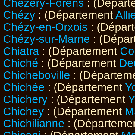
Chézery-Forens
: (Dépar
Chézy
: (Département
Alli
Chézy-en-Orxois
: (Dépar
Chézy-sur-Marne
: (Dépa
Chiatra
: (Département
Co
Chiché
: (Département
De
Chicheboville
: (Départem
Chichée
: (Département
Y
Chichery
: (Département
Y
Chichey
: (Département
M
Chichilianne
: (Départeme