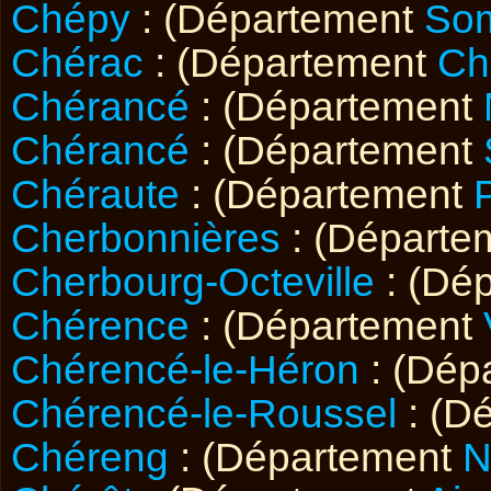
Chépy
: (Département
So
Chérac
: (Département
Ch
Chérancé
: (Département
Chérancé
: (Département
Chéraute
: (Département
Cherbonnières
: (Départe
Cherbourg-Octeville
: (Dé
Chérence
: (Département
Chérencé-le-Héron
: (Dép
Chérencé-le-Roussel
: (D
Chéreng
: (Département
N