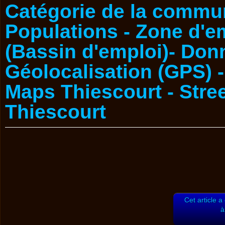
Cet article a
à