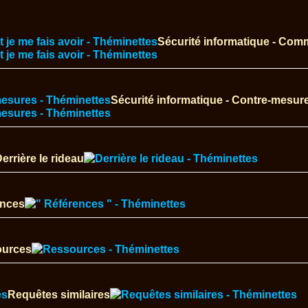
Sécurité informatique - Comm
Sécurité informatique - Contre-mesur
errière le rideau
ences
urces
Requêtes similaires