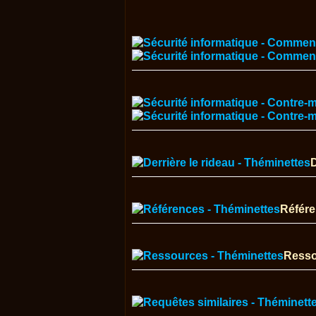
D
Référ
Resso