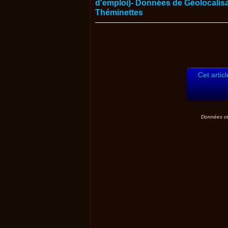
Cet artic
Données off