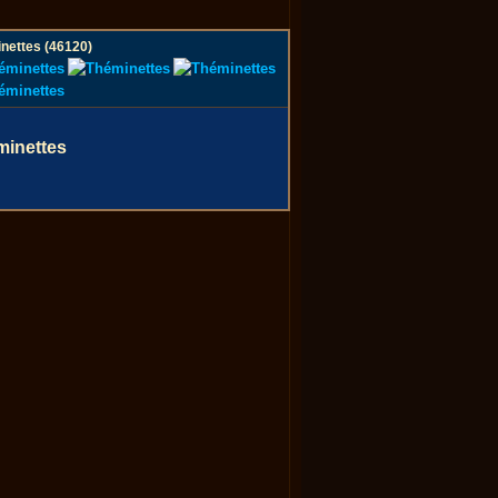
nettes (46120)
minettes