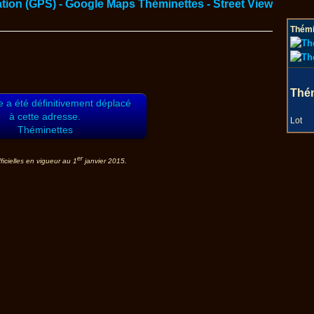
Thémi
Thé
le a été définitivement déplacé
à cette adresse.
Lot
Théminettes
er
icielles en vigueur au 1
janvier 2015.