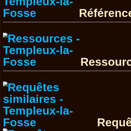
Référenc
Ressour
Requê