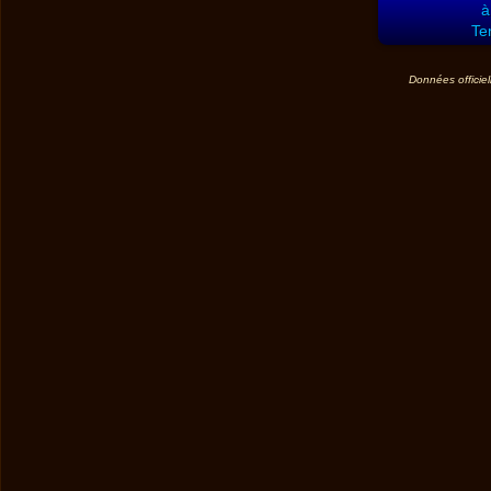
à
Te
Données officiel