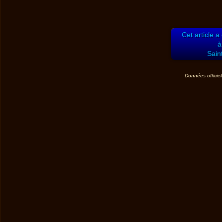
Cet article a
à
Sain
Données officiel