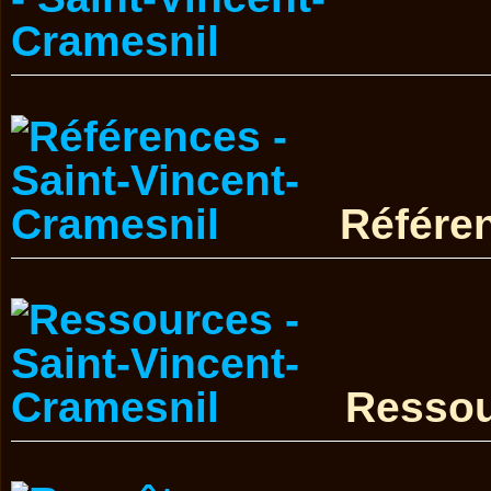
Référe
Resso