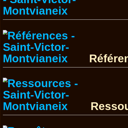
Référe
Resso