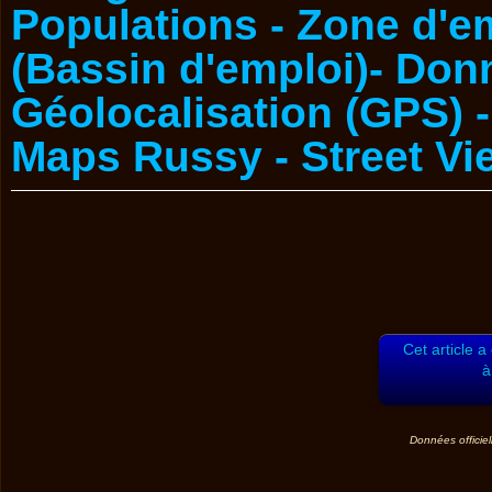
Cet article a
à
Données officiel