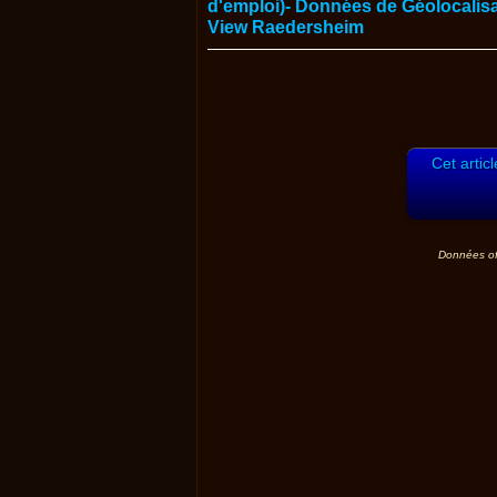
Cet artic
Données off