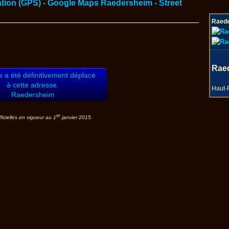
Raede
Rae
le a été définitivement déplacé
à cette adresse.
Haut-
Raedersheim
er
icielles en vigueur au 1
janvier 2015.