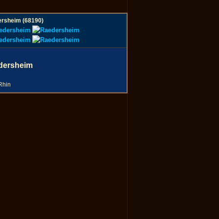
rsheim (68190)
dersheim
Rhin