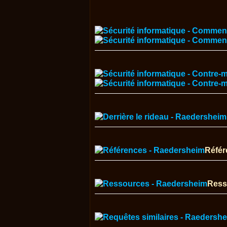
Référ
Ress