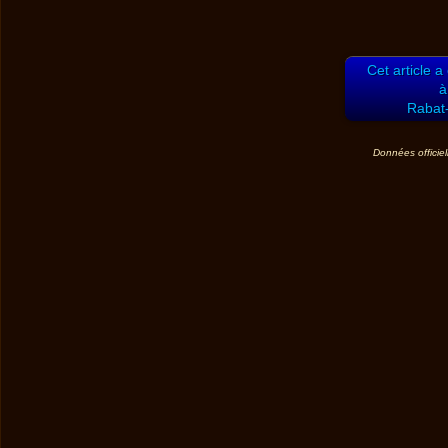
Cet article a
à
Rabat-
Données officiel