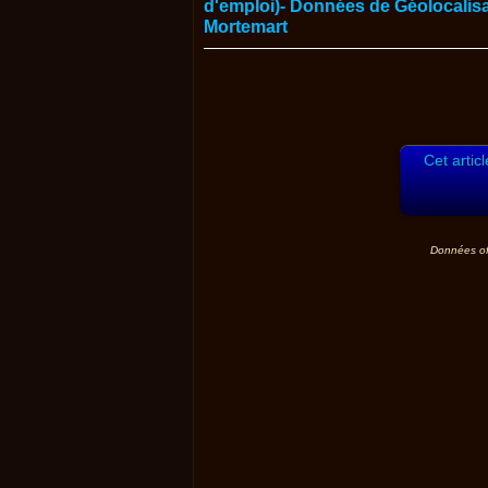
Cet artic
Données off