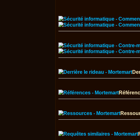
Der
Référen
Ressou