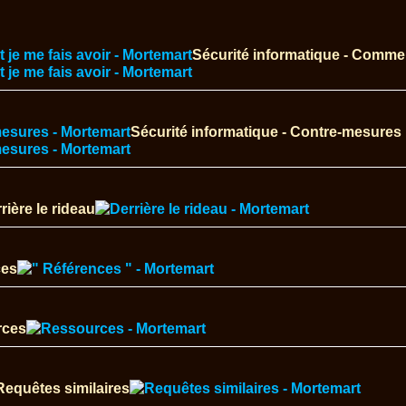
Sécurité informatique - Commen
Sécurité informatique - Contre-mesures
rière le rideau
ces
rces
Requêtes similaires