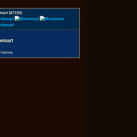
mart (87330)
temart
-Vienne