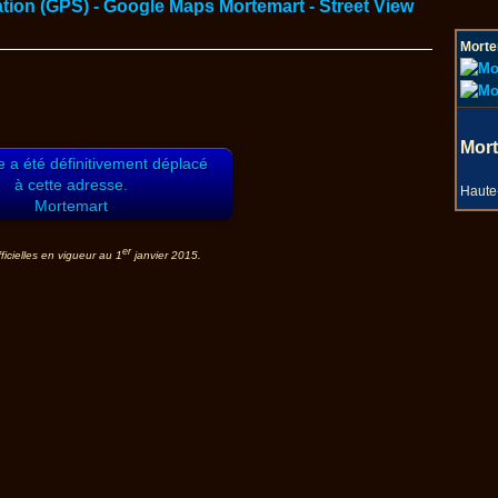
Morte
Mor
le a été définitivement déplacé
à cette adresse.
Haute
Mortemart
er
icielles en vigueur au 1
janvier 2015.