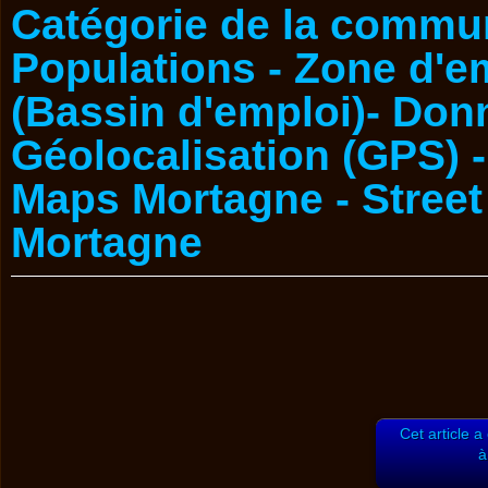
Cet article a
à