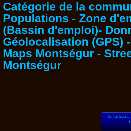
Cet article a
à