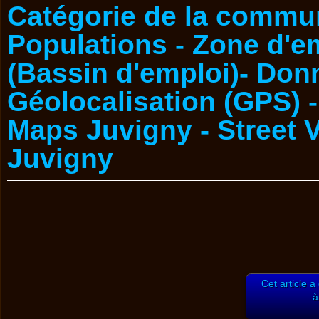
Cet article a
à